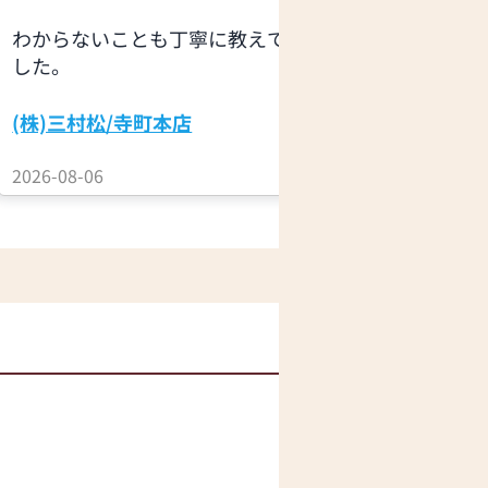
実際の見本
わからないことも丁寧に教えて頂きま
ので…実物
した。
お茶のサー
ったのに…
(株)三村松/寺町本店
お仏壇のは
2026-08-06
2026-08-06