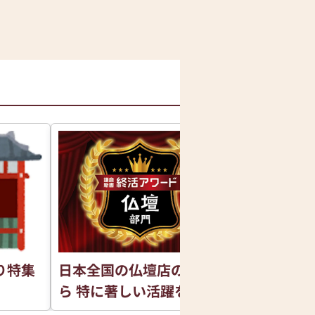
り特集
日本全国の仏壇店の中か
銀座通り仏
ら 特に著しい活躍をした
仏壇店を表彰させていた