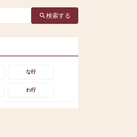
検索
する
な行
わ行