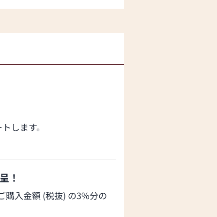
だきました
ートします。
呈！
入金額 (税抜) の3%分の