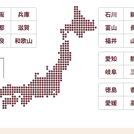
阪
兵庫
石川
都
滋賀
富山
良
和歌山
福井
愛知
岐阜
徳島
愛媛