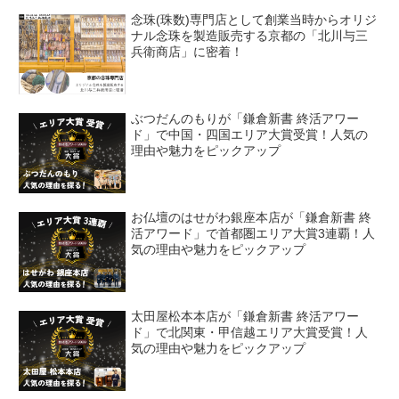
念珠(珠数)専門店として創業当時からオリジ
ナル念珠を製造販売する京都の「北川与三
兵衛商店」に密着！
ぶつだんのもりが「鎌倉新書 終活アワー
ド」で中国・四国エリア大賞受賞！人気の
理由や魅力をピックアップ
お仏壇のはせがわ銀座本店が「鎌倉新書 終
活アワード」で首都圏エリア大賞3連覇！人
気の理由や魅力をピックアップ
太田屋松本本店が「鎌倉新書 終活アワー
ド」で北関東・甲信越エリア大賞受賞！人
気の理由や魅力をピックアップ