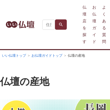
仏
お
よ
壇
仏
く
店
壇
あ
を
ガ
る
探
イ
質
す
ド
問
いい仏壇トップ
お仏壇ガイドトップ
仏壇の産地
仏壇の産地