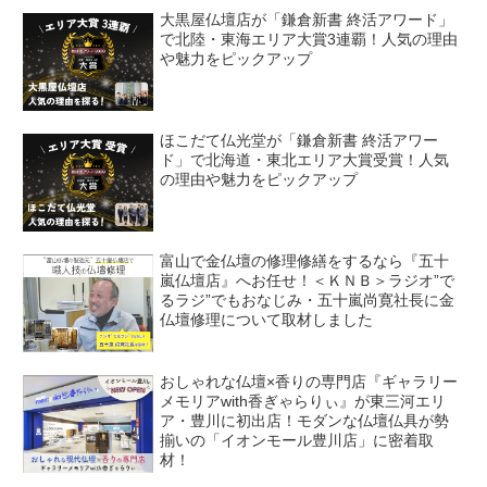
大黒屋仏壇店が「鎌倉新書 終活アワード」
で北陸・東海エリア大賞3連覇！人気の理由
や魅力をピックアップ
ほこだて仏光堂が「鎌倉新書 終活アワー
ド」で北海道・東北エリア大賞受賞！人気
の理由や魅力をピックアップ
富山で金仏壇の修理修繕をするなら『五十
嵐仏壇店』へお任せ！＜ＫＮＢ＞ラジオ”で
るラジ”でもおなじみ・五十嵐尚寛社長に金
仏壇修理について取材しました
おしゃれな仏壇×香りの専門店『ギャラリー
メモリアwith香ぎゃらりぃ』が東三河エリ
ア・豊川に初出店！モダンな仏壇仏具が勢
揃いの「イオンモール豊川店」に密着取
材！