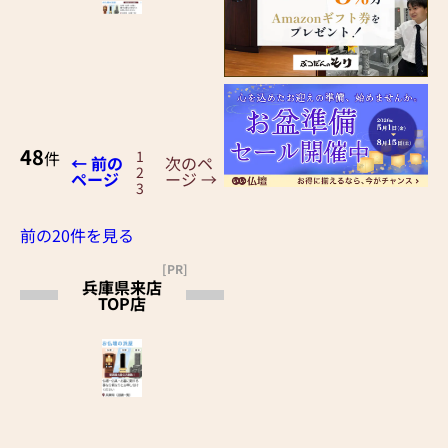
48
件
1
← 前の
次のペ
2
ページ
ージ →
3
前の20件を見る
[PR]
兵庫県来店
TOP店