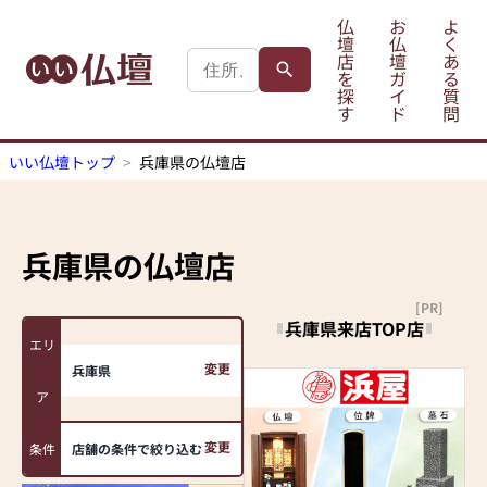
仏
お
よ
壇
仏
く
店
壇
あ
を
ガ
る
探
イ
質
す
ド
問
いい仏壇トップ
兵庫県の仏壇店
兵庫県
の仏壇店
[PR]
兵庫県来店TOP店
エリ
変更
兵庫県
ア
変更
条件
店舗の条件で絞り込む