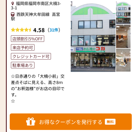
福岡県福岡市南区大楠3-
をご提案しております。ご自
3-1
身、ご家族にあった供養の形
西鉄天神大牟田線
高宮
について、迷うことや、お困
駅
りのことなどございました
ら、ぜひ、お気軽にご相談く
4.58
（
）
31件
ださい。店内にはお仏壇・お
店頭割引5%OFF
仏具・お位牌・お線香・お念
珠等、豊富にご用意しており
来店予約可
ます。1,000種類以上の組み合
クレジットカード可
わせの中からお客様に合った
駐車場あり
お仏壇・お仏具をご提案いた
します。
☆日赤通りの「大楠小前」交
差点そばに見える、高さ8ｍ
≪「カリモク家具」との協同
の”お釈迦様”がお店の目印で
開発≫
す。
お仏壇のはせがわは、日本を
☆
代表する家具メーカー「カリ
モク家具」との協同開発で、
現代の住宅にあったモダンな
お得なクーポンを発行する
お仏壇を作っています。他に
無料
も国内の家具専門メーカーと