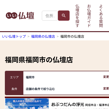
仏
お
よ
壇
仏
く
店
壇
あ
を
ガ
る
探
イ
質
す
ド
問
いい仏壇トップ
福岡県の仏壇店
福岡市の仏壇店
福岡県福岡市
の仏壇店
変更
エリア
福岡市
変更
条件
店舗の条件で絞り込む