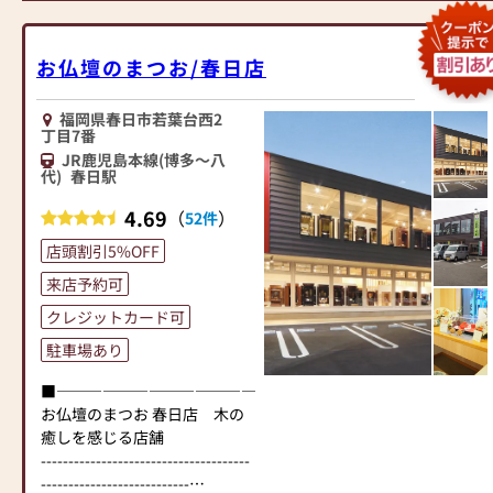
ご利用ください。
当店ではコロナ対策として下
電話予約もございます。
記の項目を実施しておりま
お仏壇のまつお/春日店
コーディネーターとゆっくり
す。
お仏壇を選んでみませんか？
①消毒液を設置している
福岡県春日市若葉台西2
②従業員に手洗い・うがい・
丁目7番
マスク着用を義務化している
JR鹿児島本線(博多～八
③お客様から一定の距離をあ
代)
春日駅
けるよう努めている
4.69
（
）
④2～3時間ごとに窓やドアを
52件
開けるなどして換気を行って
店頭割引5%OFF
いる
来店予約可
⑤1日1回以上、店内消毒を行
っている
クレジットカード可
以上の項目を心掛け営業して
駐車場あり
おります。ご理解のほど宜し
くお願い致します。
■―――――――――――――――――――――――――――■
お仏壇のまつお 春日店 木の
癒しを感じる店舗
--------------------------------------
---------------------------