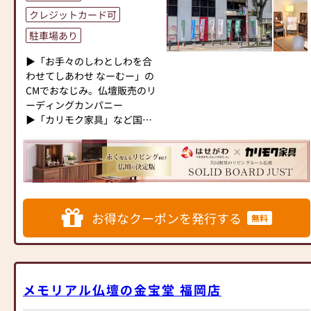
ます。1,000種類以上の組み合
揃えております。お好みやご
クレジットカード可
わせの中からお客様に合った
自宅のお仏壇に合わせて、お
駐車場あり
お仏壇・お仏具をご提案いた
求めいただけます。
します。
当店の魅力は、品質と価格の
▶「お手々のしわとしわを合
バランスです。品質に妥協せ
わせてしあわせ なーむー」の
≪「カリモク家具」との協同
ず、お求めやすい価格を実現
CMでおなじみ。仏壇販売のリ
開発≫
しています。お客様に長くご
ーディングカンパニー
お仏壇のはせがわは、日本を
利用いただけるような耐久性
▶「カリモク家具」など国内
代表する家具メーカー「カリ
のある商品を取り扱っており
家具専門メーカーと、モダン
モク家具」との協同開発で、
ますので、安心してお買い物
なインテリアにマッチするお
現代の住宅にあったモダンな
をお楽しみいただけます。
仏壇を展開
お仏壇を作っています。他に
また、スタッフ一同、お客様
も国内の家具専門メーカーと
のご要望に丁寧にお応えいた
◆◆ お陰様で創業94年 ◆◆
作り上げたお仏壇コレクショ
します。お仏壇や仏具に関す
国内130店舗以上のスケールメ
ンがあり、祈る人と偲ぶ人を
るご質問やご相談にも親身に
お得なクーポンを発行する
無料
リットと東証上場の信頼。創
つなぐ新しいカタチを提案し
お答えし、最適なアドバイス
業以来、親切・丁寧な説明と
ます。
をいたします。お客様のご満
対応を心がけ、年間約25,000
足度を最優先に考え、心から
基のお仏壇、約3,000基のお墓
≪はせがわ店舗サービスのご
のおもてなしを提供いたしま
を納めています。「お仏壇の
案内≫
す。
メモリアル仏壇の金宝堂 福岡店
はせがわ」では、さまざまな
●仏壇・仏具・お墓・相続・
お仏壇のはせがわでは、お客
供養（対話の場づくり）の形