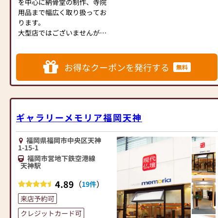
を中心に納骨堂の制作、寺院
の唐木仏壇・金仏壇、神徒
様の大切なご供養に寄り添
用品まで幅広く取り扱ってお
壇・神棚はもちろん、手元供
い、お手伝いさせていただき
ります。
養品も取り扱っています。
ます。ぜひ一度、当店にお越
大型店ではございませんが、
古いお仏壇の修理や洗濯など
しください。心地よい空間
アットホームな雰囲気で昔な
も行っていますので、お気軽
で、お仏壇や仏具をご覧いた
がらの常連様や長いお付き合
にご相談ください。
だけます。スタッフ一同、心
いをさせて頂いているお客様
寺院様のお仏像や荘厳仏具の
お得なクーポンを発行する
よりお待ちしております。」
無料
も多数いらっしゃいます。
ご注文も承っております。
皆さまのご来店を心よりお待
ち申し上げております。
みどりや仏壇店 福岡本店は中
洲川端駅すぐ傍！
ギャラリーメモリア福岡天神
どうぞお気軽にご来店くださ
い。
福岡県福岡市中央区天神
当店ではコロナ対策として下
1-15-1
記の項目を実施しておりま
福岡市営地下鉄空港線
天神駅
す。
①消毒液を設置
4.89
（
）
19件
②従業員は手洗い・うが
い・マスクを着用
来店予約可
③窓やドアを開けるなどし
クレジットカード可