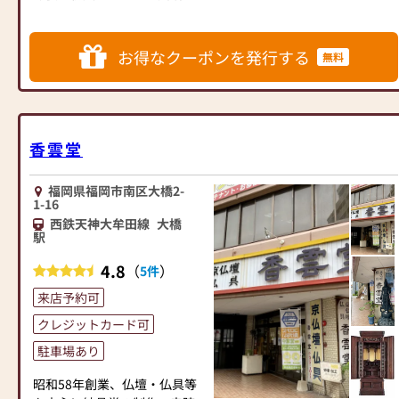
央ビル4階に移転いたします。
揃えております。お好みやご
それまでの間、お客様にはご
自宅のお仏壇に合わせて、お
迷惑をお掛けいたしますが、
求めいただけます。
お得なクーポンを発行する
無料
お電話にて応対させていただ
当店の魅力は、品質と価格の
きます。
バランスです。品質に妥協せ
なお宗像店は通常通り営業し
ず、お求めやすい価格を実現
ております。
しています。お客様に長くご
(本店、宗像店とも火曜定休)
香雲堂
利用いただけるような耐久性
のある商品を取り扱っており
明治6年（1873年）創業。
ますので、安心してお買い物
福岡県福岡市南区大橋2-
福岡・博多の町で「よりどり
をお楽しみいただけます。
1-16
みどりある」と親しまれてき
また、スタッフ一同、お客様
西鉄天神大牟田線
大橋
た老舗仏壇店です。
駅
のご要望に丁寧にお応えいた
します。お仏壇や仏具に関す
4.8
（
）
5件
仏像彫刻家である仏師の初代
るご質問やご相談にも親身に
より、皆様のご供養のお手伝
お答えし、最適なアドバイス
来店予約可
いをして約150年。
をいたします。お客様のご満
クレジットカード可
常時250台の仏壇を展示し、仏
足度を最優先に考え、心から
具・仏像・位牌や仏事小物も
駐車場あり
のおもてなしを提供いたしま
豊富に取り揃えております。
す。
昭和58年創業、仏壇・仏具等
人気の家具調仏壇から伝統型
お仏壇のはせがわでは、お客