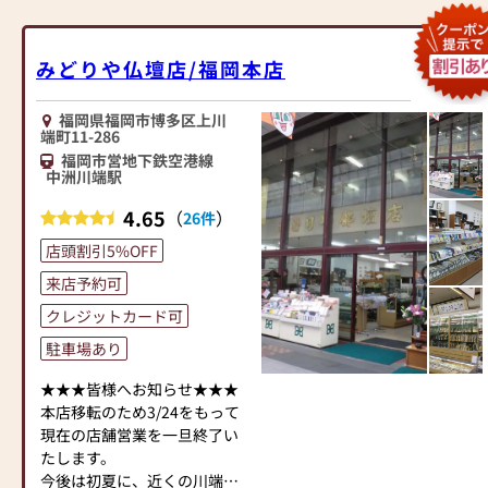
くお願い致します。
様へ≫
のある商品を取り扱っており
「仏壇や仏具をお探しでした
ますので、安心してお買い物
ら、ぜひお仏壇のはせがわに
をお楽しみいただけます。
みどりや仏壇店/福岡本店
お越しください。当店は幅広
また、スタッフ一同、お客様
い品揃えとリーズナブルな価
のご要望に丁寧にお応えいた
格でお客様をお迎えしていま
福岡県福岡市博多区上川
します。お仏壇や仏具に関す
端町11-286
す。
るご質問やご相談にも親身に
福岡市営地下鉄空港線
仏壇には様々な種類がござい
お答えし、最適なアドバイス
中洲川端駅
ます。伝統的な木製の仏壇や
をいたします。お客様のご満
モダンなデザインの仏壇、ま
4.65
（
）
26件
足度を最優先に考え、心から
たコンパクトなサイズの仏壇
のおもてなしを提供いたしま
店頭割引5%OFF
など、お客様のご要望に合わ
す。
せて選ぶことができます。仏
来店予約可
お仏壇のはせがわでは、お客
壇の素材や彫刻、仏像の種類
様の大切なご供養に寄り添
クレジットカード可
も豊富にご用意しております
い、お手伝いさせていただき
ので、心からご供養いただけ
駐車場あり
ます。ぜひ一度、当店にお越
る仏壇を見つけていただけま
しください。心地よい空間
★★★皆様へお知らせ★★★
す。
で、お仏壇や仏具をご覧いた
本店移転のため3/24をもって
さらに、仏具も充実しており
だけます。スタッフ一同、心
現在の店舗営業を一旦終了い
ます。位牌や線香、ろうそく
よりお待ちしております。」
たします。
や花立てなど、お仏壇のセッ
今後は初夏に、近くの川端中
トや個別のアイテムも豊富に