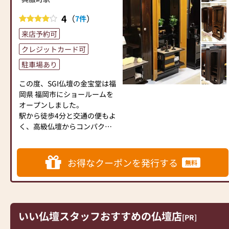
是非当店にお任せください！
進物用のお線香やかわいいロ
4
（
）
7件
ーソクもございますので、ど
来店予約可
うぞお気軽にお立ち寄りくだ
さい。
クレジットカード可
手元供養用の素敵なミニ骨壺
駐車場あり
やネックレス、可愛いペット
用の骨壺も常時展示しており
この度、SGI仏壇の金宝堂は福
ます。
岡県 福岡市にショールームを
オープンしました。
お洒落で高品質な国産品を沢
駅から徒歩4分と交通の便もよ
山取り揃えて、皆様のお越し
く、高級仏壇からコンパクト
をお待ちしております。
な上置き仏壇まで幅広くご用
意しております。 お仏壇ご購
*************************************************
入後のアフターケアも充実し
お得なクーポンを発行する
無料
【営業時間】10：00～18：00
ているので、はじめて仏壇を
【定休日】水曜日、年末年始
お求めになるお客様でも安心
のみ(12/29～1/4)
してお選びいただけます。
【駐車場】提携駐車場あり
気になるお仏壇がございまし
当店向かいの「アクロス福岡
たら、ぜひお気軽にご来店く
いい仏壇スタッフおすすめの仏壇店
[PR]
駐車場（車高2.1Ｍまで）」を
ださい。