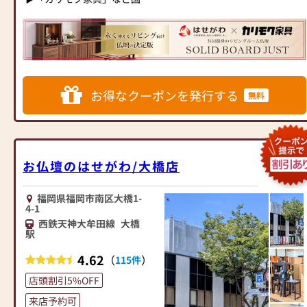
家具専門メーカーと、モダン
「仏壇や仏具をお探しでした
なインテリアにマッチするお
ら、ぜひお仏壇のはせがわに
仏壇を展開
お越しください。当店は幅広
い品揃えとリーズナブルな価
◆◆ お陰様で創業94年 ◆◆
格でお客様をお迎えしていま
国内130店舗以上のスケールメ
す。
お得なクーポンを発行する
無料
リットと東証上場の信頼。創
仏壇には様々な種類がござい
業以来、親切・丁寧な説明と
ます。伝統的な木製の仏壇や
対応を心がけ、年間約25,000
モダンなデザインの仏壇、ま
基のお仏壇、約3,000基のお墓
たコンパクトなサイズの仏壇
を納めています。「お仏壇の
など、お客様のご要望に合わ
お仏壇のはせがわ/大橋店
はせがわ」では、さまざまな
せて選ぶことができます。仏
供養（対話の場づくり）の形
壇の素材や彫刻、仏像の種類
福岡県福岡市南区大橋1-
をご提案しております。ご自
も豊富にご用意しております
4-1
身、ご家族にあった供養の形
ので、心からご供養いただけ
西鉄天神大牟田線
大橋
について、迷うことや、お困
る仏壇を見つけていただけま
駅
りのことなどございました
す。
ら、ぜひ、お気軽にご相談く
4.62
（
）
さらに、仏具も充実しており
115件
ださい。店内にはお仏壇・お
ます。位牌や線香、ろうそく
店頭割引5%OFF
仏具・お位牌・お線香・お念
や花立てなど、お仏壇のセッ
珠等、豊富にご用意しており
来店予約可
トや個別のアイテムも豊富に