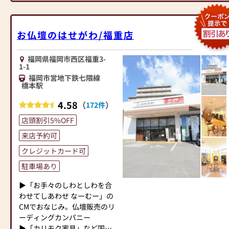
作り上げたお仏壇コレクショ
ンがあり、祈る人と偲ぶ人を
つなぐ新しいカタチを提案し
お仏壇のはせがわ/福重店
ます。
≪はせがわ店舗サービスのご
福岡県福岡市西区福重3-
1-1
案内≫
福岡市営地下鉄七隈線
●仏壇・仏具・お墓・相続・
橋本駅
遺品整理のご相談
●ご来店予約(ページ内の「来
4.58
（
）
172件
店予約ボタン」からお申込く
店頭割引5%OFF
ださい)
●お電話(ご相談や商品のご注
来店予約可
文を承ります。お電話時に
クレジットカード可
「いい仏壇を見た」とお伝え
ください)
駐車場あり
●訪問(はせがわの専門スタッ
▶「お手々のしわとしわを合
フがご相談や商品ご購入のお
わせてしあわせ なーむー」の
手続きを致します)
CMでおなじみ。仏壇販売のリ
ーディングカンパニー
≪お仏壇のはせがわよりお客
▶「カリモク家具」など国内
様へ≫