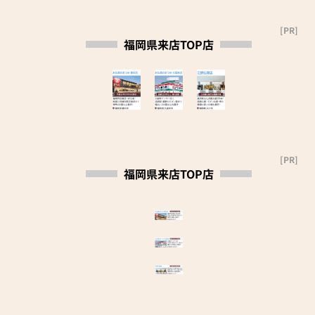
お客様にピッタリの商品をお
作り上げたお仏壇コレクショ
モダンなデザインの仏壇、ま
探しいただけます。
ンがあり、祈る人と偲ぶ人を
たコンパクトなサイズの仏壇
[PR]
気になる商品がございました
つなぐ新しいカタチを提案し
福岡県来店TOP店
など、お客様のご要望に合わ
ら、ぜひお気軽にお越しくだ
ます。
せて選ぶことができます。仏
さい。
壇の素材や彫刻、仏像の種類
≪はせがわ店舗サービスのご
も豊富にご用意しております
当店ではコロナ対策として下
案内≫
ので、心からご供養いただけ
記の項目を実施しておりま
●仏壇・仏具・お墓・相続・
る仏壇を見つけていただけま
す。
遺品整理のご相談
す。
①消毒液を設置している
●ご来店予約(ページ内の「来
さらに、仏具も充実しており
②従業員に手洗い・うがい・
店予約ボタン」からお申込く
[PR]
ます。位牌や線香、ろうそく
マスク着用を義務化している
ださい)
福岡県来店TOP店
や花立てなど、お仏壇のセッ
③お客様から一定の距離をあ
●お電話(ご相談や商品のご注
トや個別のアイテムも豊富に
けるよう努めている
文を承ります。お電話時に
揃えております。お好みやご
④2～3時間ごとに窓やドアを
「いい仏壇を見た」とお伝え
自宅のお仏壇に合わせて、お
開けるなどして換気を行って
ください)
求めいただけます。
いる
●訪問(はせがわの専門スタッ
当店の魅力は、品質と価格の
⑤1日1回以上、店内消毒を行
フがご相談や商品ご購入のお
バランスです。品質に妥協せ
っている
手続きを致します)
ず、お求めやすい価格を実現
以上の項目を心掛け営業して
しています。お客様に長くご
おります。ご理解のほど宜し
≪お仏壇のはせがわよりお客
利用いただけるような耐久性