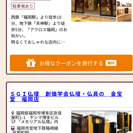
ての換気
駐車場あり
④1日1回以上店内消毒を実
施
西鉄「福岡駅」より徒歩10
⑤時短営業
分、地下鉄「天神駅」より徒
以上の項目を心掛け営業して
歩5分、「アクロス福岡」のお
おります。ご理解のほど宜し
向かい。
くお願い致します。
明るくておしゃれな店内に、
約100種類の現代仏壇を展示し
ております。
お得なクーポンを発行する
無料
現代仏壇は、お洒落なお仏壇
の代表的なブランドです。
現代の日本のライフスタイル
に合わせて作られた仏壇で、
デザインやサイズが豊富なた
ＳＧＩ仏壇 創価学会仏壇・仏具の 金宝
堂 福岡店
め、
さまざまな住宅に設置しやす
い特徴があります。
福岡県福岡市博多区奈良
きっと、ご満足いただけるお
屋町1-1 ヤシマ博多ビル
1F 「メモリアル仏壇」内
仏壇が見つかるはずです！
福岡市営地下鉄箱崎線
お洒落なお仏壇をお探しなら
呉服町駅