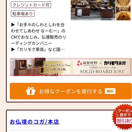
クレジットカード可
駐車場あり
▶「お手々のしわとしわを合
わせてしあわせ なーむー」の
CMでおなじみ。仏壇販売のリ
ーディングカンパニー
▶「カリモク家具」など国内
家具専門メーカーと、モダン
なインテリアにマッチするお
仏壇を展開
◆◆ お陰様で創業94年 ◆◆
国内130店舗以上のスケールメ
お得なクーポンを発行する
無料
リットと東証上場の信頼。創
業以来、親切・丁寧な説明と
対応を心がけ、年間約25,000
基のお仏壇、約3,000基のお墓
を納めています。「お仏壇の
お仏壇のコガ/本店
はせがわ」では、さまざまな
供養（対話の場づくり）の形