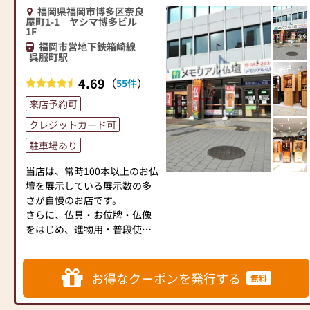
遺品整理のご相談
様の大切なご供養に寄り添
福岡県福岡市博多区奈良
をご提案しております。ご自
●ご来店予約(ページ内の「来
い、お手伝いさせていただき
屋町1-1 ヤシマ博多ビル
身、ご家族にあった供養の形
1F
店予約ボタン」からお申込く
ます。ぜひ一度、当店にお越
について、迷うことや、お困
福岡市営地下鉄箱崎線
ださい)
しください。心地よい空間
りのことなどございました
呉服町駅
●お電話(ご相談や商品のご注
で、お仏壇や仏具をご覧いた
ら、ぜひ、お気軽にご相談く
文を承ります。お電話時に
だけます。スタッフ一同、心
4.69
（
）
55件
ださい。店内にはお仏壇・お
「いい仏壇を見た」とお伝え
よりお待ちしております。」
仏具・お位牌・お線香・お念
来店予約可
ください)
珠等、豊富にご用意しており
●訪問(はせがわの専門スタッ
クレジットカード可
ます。1,000種類以上の組み合
フがご相談や商品ご購入のお
わせの中からお客様に合った
駐車場あり
手続きを致します)
お仏壇・お仏具をご提案いた
当店は、常時100本以上のお仏
します。
≪お仏壇のはせがわよりお客
壇を展示している展示数の多
様へ≫
さが自慢のお店です。
≪「カリモク家具」との協同
「仏壇や仏具をお探しでした
さらに、仏具・お位牌・仏像
開発≫
ら、ぜひお仏壇のはせがわに
をはじめ、進物用・普段使い
お仏壇のはせがわは、日本を
お越しください。当店は幅広
用のお線香やロウソクなども
代表する家具メーカー「カリ
い品揃えとリーズナブルな価
豊富にご用意しております。
モク家具」との協同開発で、
格でお客様をお迎えしていま
お求めやすい価格帯から高級
現代の住宅にあったモダンな
お得なクーポンを発行する
無料
す。
品まで、幅広いラインナップ
お仏壇を作っています。他に
仏壇には様々な種類がござい
をご用意しておりますので、
も国内の家具専門メーカーと
ます。伝統的な木製の仏壇や