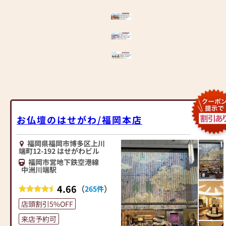
お仏壇のはせがわ/福岡本店
福岡県福岡市博多区上川
端町12-192 はせがわビル
福岡市営地下鉄空港線
中洲川端駅
4.66
（
）
265件
店頭割引5%OFF
来店予約可