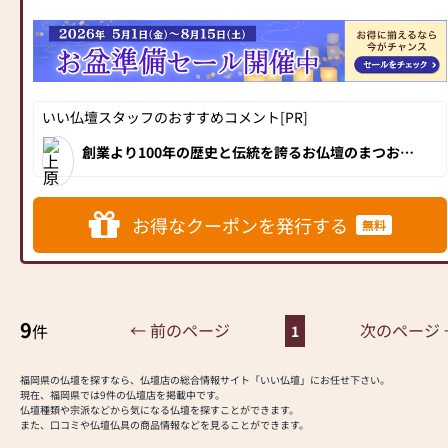
本数限定「特価商品」をご用
意いたしました！
オープン特価で皆さまのご来
店を、心よりお待ちいたして
おります。
いい仏壇スタッフのおすすめコメント[PR]
「自社工房まつお」ではお仏
壇仏具の製造・修復を行って
創業より100年の歴史と伝統を誇るお仏壇のまつお
おり、アフターも安心です。
は、平成29年2月、福岡県春日市に「お仏壇のまつ
お 春日店」をオープンしました！春日駅からもほど
■―――――――――――――――――――――――――――■
近く、大宰府インターからも15分と交通アクセスも抜
群！インテリアショップのような洗練されたおしゃれ
な内装は、男女問わずお客様から大変好評です。新型
お得なクーポンを発行する
お仏壇に手を合わせる感謝の
無料
のモダン仏壇を中心に100本ほどの商品を展示。2階に
気持ちが、あなたの心を豊か
は伝統的な金仏壇と唐木仏壇が20本ほど展示されてお
り、予算や好みに合わせてさまざまなサイズや色合
にします。
い、素材から「我が家の1本」を選ぶことができま
私たちは、感謝の心・絆・伝
す。ぜひ、お気に入りのお仏壇を見つけに「お仏壇の
まつお 春日店」にお越しください！
統文化を、形にするお手伝い
9
をいたします。
← 前のページ
次のページ 
件
1
※ご注意※「提灯」につきま
福岡県の仏壇を探すなら、仏壇店の総合情報サイト「いい仏壇」にお任せ下さい。
しては、クーポンご利用いた
現在、福岡県では9件の仏壇店を掲載中です。
だけません（ギフト券対象
仏壇種類や宗派などから気になる仏壇を探すことができます。
また、口コミや仏壇仏具の商品情報などを見ることができます。
外）のでご了承ください。