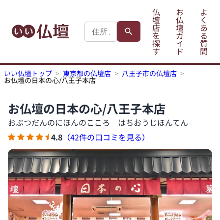
仏
お
よ
壇
仏
く
店
壇
あ
を
ガ
る
探
イ
質
す
ド
問
いい仏壇トップ
東京都の仏壇店
八王子市の仏壇店
お仏壇の日本の心/八王子本店
お仏壇の日本の心/八王子本店
おぶつだんのにほんのこころ はちおうじほんてん
4.8
（42件の口コミを見る）