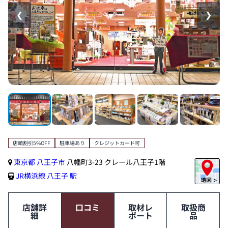
❮
❯
店頭割引5%OFF
駐車場あり
クレジットカード可
東京都
八王子市
八幡町3-23 クレール八王子1階
JR横浜線
八王子 駅
店舗詳
口コミ
取材レ
取扱商
細
ポート
品