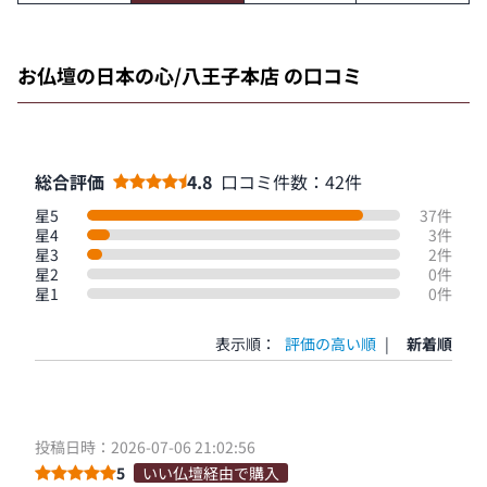
お仏壇の日本の心/八王子本店 の口コミ
総合評価
4.8
口コミ件数：42件
星5
37件
星4
3件
星3
2件
星2
0件
星1
0件
表示順：
評価の高い順
|
新着順
投稿日時：2026-07-06 21:02:56
5
いい仏壇経由で購入