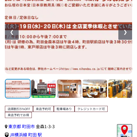
❮
❯
店頭割引5%OFF
来店予約可
駐車場あり
クレジットカード可
来店予約でお得
東京都
町田市
金森1-3-3
JR横浜線
町田 駅