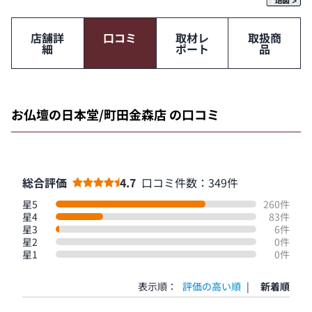
店舗詳
口コミ
取材レ
取扱商
細
ポート
品
お仏壇の日本堂/町田金森店 の口コミ
総合評価
4.7
口コミ件数：349件
星5
260件
星4
83件
星3
6件
星2
0件
星1
0件
表示順：
評価の高い順
|
新着順