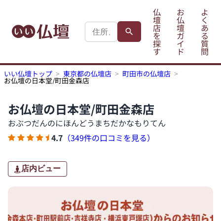
仏
お
よ
壇
仏
く
店
壇
あ
を
ガ
る
探
イ
質
す
ド
問
いい仏壇トップ
東京都の仏壇店
町田市の仏壇店
お仏壇の日本堂/町田金森店
お仏壇の日本堂/町田金森店
おぶつだんのにほんどうまちだかなもりてん
4.7
（349件の口コミを見る）
店内ビュー