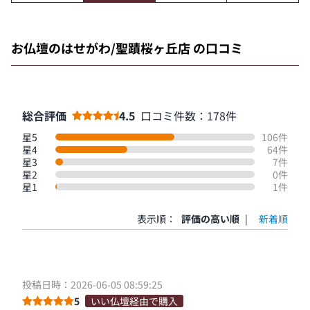
お仏壇のはせがわ/聖蹟桜ヶ丘店 の口コミ
総合評価
4.5
口コミ件数：178件
星5
106件
星4
64件
星3
7件
星2
0件
星1
1件
表示順：
評価の高い順
|
新着順
投稿日時：2026-06-05 08:59:25
5
いい仏壇経由で購入