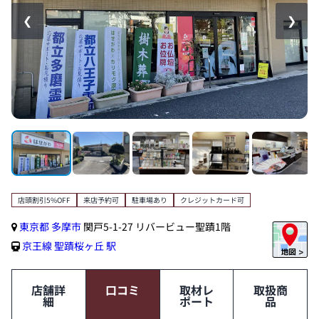
❮
❯
店頭割引5%OFF
来店予約可
駐車場あり
クレジットカード可
東京都
多摩市
関戸5-1-27 リバービュー聖蹟1階
京王線
聖蹟桜ヶ丘 駅
店舗詳
口コミ
取材レ
取扱商
細
ポート
品