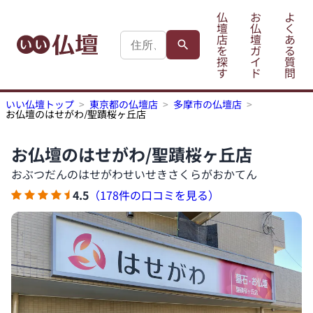
仏
お
よ
壇
仏
く
店
壇
あ
を
ガ
る
探
イ
質
す
ド
問
いい仏壇トップ
東京都の仏壇店
多摩市の仏壇店
お仏壇のはせがわ/聖蹟桜ヶ丘店
お仏壇のはせがわ/聖蹟桜ヶ丘店
おぶつだんのはせがわせいせきさくらがおかてん
4.5
（178件の口コミを見る）