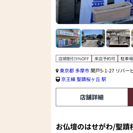
店頭割引5%OFF
来店予約可
駐車場
東京都
多摩市
関戸5-1-27 リバ
京王線
聖蹟桜ヶ丘 駅
店舗詳細
お仏壇のはせがわ/聖蹟