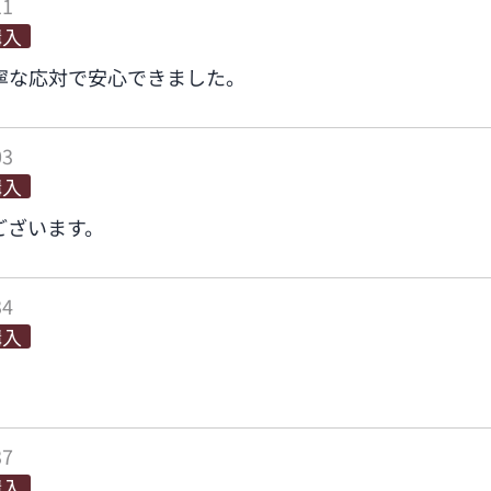
11
購入
寧な応対で安心できました。
03
購入
ございます。
34
購入
37
購入