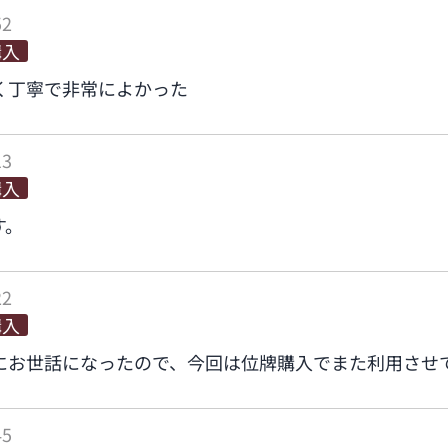
52
購入
く丁寧で非常によかった
13
購入
す。
22
購入
にお世話になったので、今回は位牌購入でまた利用させ
45