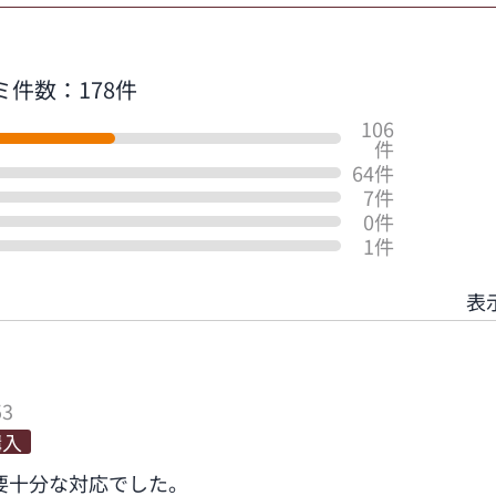
ミ件数：178件
106
件
64件
7件
0件
1件
表
53
購入
要十分な対応でした。