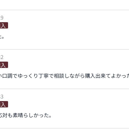
19
購入
た。
32
購入
い口調でゆっくり丁寧で相談しながら購入出来てよかっ
33
購入
応対も素晴らしかった。