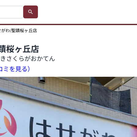
せがわ/聖蹟桜ヶ丘店
蹟桜ヶ丘店
きさくらがおかてん
口コミを見る）