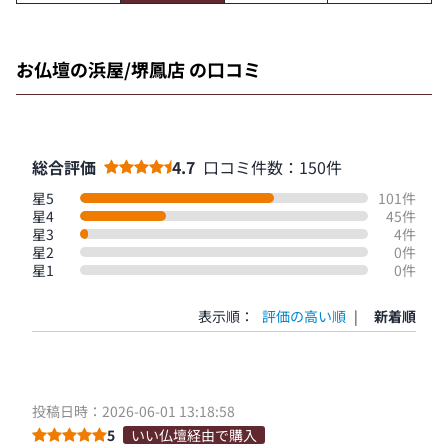
お仏壇の浜屋/堺鳳店 の口コミ
総合評価
4.7
口コミ件数：150件
星5
101件
星4
45件
星3
4件
星2
0件
星1
0件
表示順：
評価の高い順
|
新着順
投稿日時：2026-06-01 13:18:58
5
いい仏壇経由で購入