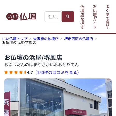
仏
お
よ
壇
仏
く
店
壇
あ
を
ガ
る
探
イ
質
す
ド
問
いい仏壇トップ
大阪府の仏壇店
堺市西区の仏壇店
お仏壇の浜屋/堺鳳店
お仏壇の浜屋/堺鳳店
おぶつだんのはまやさかいおおとりてん
4.7
（150件の口コミを見る）