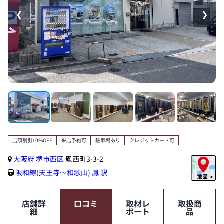
❮
❯
店頭割引10%OFF
来店予約可
駐車場あり
クレジットカード可
大阪府
堺市西区
鳳西町3-3-2
阪和線(天王寺～和歌山)
鳳 駅
店舗詳
口コミ
取材レ
取扱商
細
ポート
品