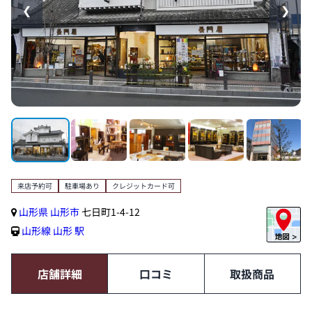
❮
❯
来店予約可
駐車場あり
クレジットカード可
山形県
山形市
七日町1-4-12
山形線
山形 駅
店舗詳細
口コミ
取扱商品