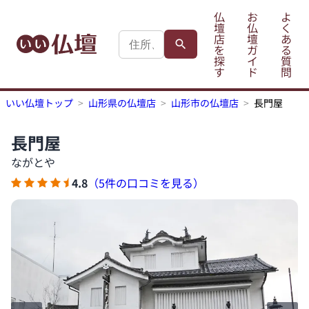
仏
お
よ
壇
仏
く
店
壇
あ
を
ガ
る
探
イ
質
す
ド
問
いい仏壇トップ
山形県の仏壇店
山形市の仏壇店
長門屋
長門屋
ながとや
4.8
（5件の口コミを見る）