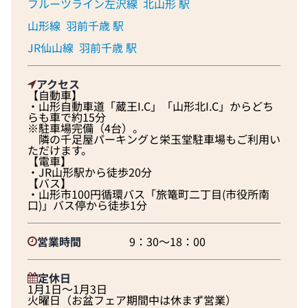
フルーツライン左沢線
北山形 駅
山形線
羽前千歳 駅
JR仙山線
羽前千歳 駅
アクセス
【自動車】
・山形自動車道「蔵王I.C」「山形北I.C」からどち
らも車で約15分
※駐車場完備（4台）。
隣の千足屋パーキングと栄玉堂駐車場もご利用い
ただけます。
【電車】
・JR山形駅から徒歩20分
【バス】
・山形市100円循環バス「旅篭町二丁目(市役所南
口)」バス停から徒歩1分
営業時間
9：30～18：00
定休日
1月1日～1月3日
火曜日（お盆フェア期間中は休まず営業）