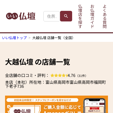
仏
お
よ
壇
仏
く
店
壇
あ
を
ガ
る
探
イ
質
す
ド
問
いい仏壇トップ
大越仏壇 店舗一覧（全国）
大越仏壇 の店舗一覧
全店舗の口コミ・評判：
4.76
（31件）
本店（本社）所在地：富山県高岡市富山県高岡市福岡町
下老子736