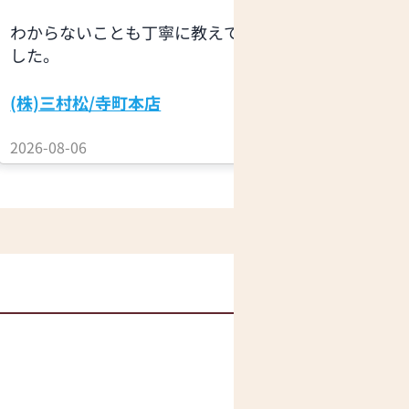
実際の見本
わからないことも丁寧に教えて頂きま
ので…実物
した。
お茶のサー
ったのに…
(株)三村松/寺町本店
お仏壇のは
2026-08-06
2026-08-06