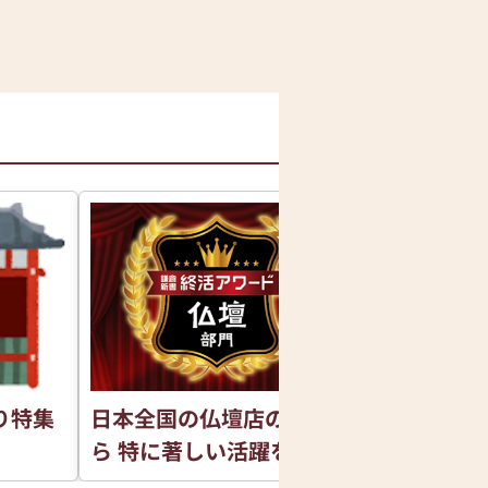
り特集
日本全国の仏壇店の中か
銀座通り仏
ら 特に著しい活躍をした
仏壇店を表彰させていた