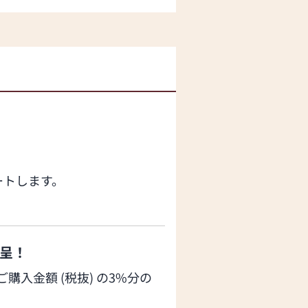
だきました
ートします。
呈！
入金額 (税抜) の3%分の