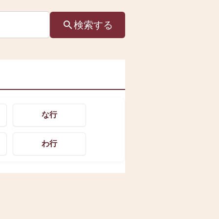
検索
する
な行
わ行