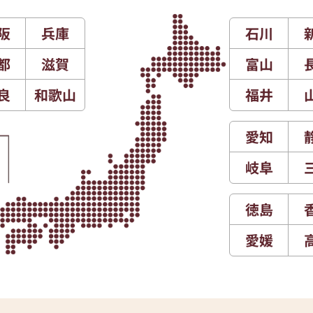
阪
兵庫
石川
都
滋賀
富山
良
和歌山
福井
愛知
岐阜
徳島
愛媛