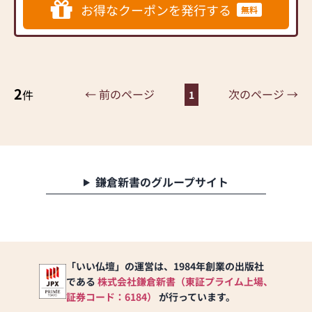
品質、価格、品揃え、是非
お得なクーポンを発行する
無料
ご来店いただきお確かめく
ださい。
お仏壇だけでなく、仏具、
位牌、お線香、故人の好物
2
シリーズ（ローソク）等も
← 前のページ
次のページ →
件
1
品数豊富に取り揃えており
ます。
スタッフ一同、心よりお待
ちしております。
鎌倉新書のグループサイト
【取り扱い仏壇】
唐木仏壇、上置仏壇、家具
調仏壇、金仏壇、神徒壇
【お仏壇ご購入特典】
「いい仏壇」の運営は、1984年創業の出版社
★100km県内配達無料
である
株式会社鎌倉新書（東証プライム上場、
★古いお仏壇のお引き取り
無料
証券コード：6184）
が行っています。
★お位牌文字彫無料