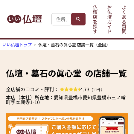
仏
お
よ
壇
仏
く
店
壇
あ
を
ガ
る
探
イ
質
す
ド
問
いい仏壇トップ
仏壇・墓石の眞心堂 店舗一覧（全国）
仏壇・墓石の眞心堂
の店舗一覧
全店舗の口コミ・評判：
4.73
（11件）
本店（本社）所在地：愛知県豊橋市愛知県豊橋市三ノ輪
町字本興寺1-10