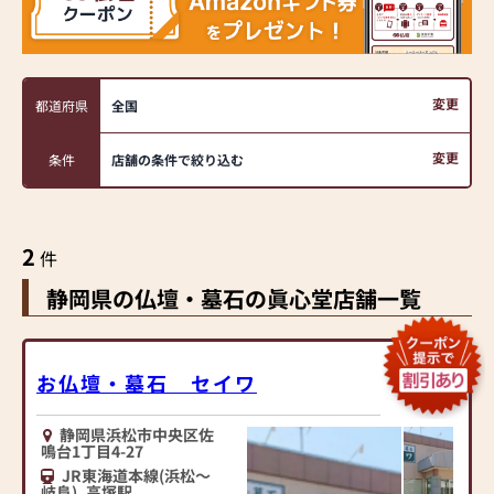
変更
都道府県
全国
変更
条件
店舗の条件で絞り込む
2
件
静岡県の仏壇・墓石の眞心堂店舗一覧
お仏壇・墓石 セイワ
静岡県浜松市中央区佐
鳴台1丁目4-27
JR東海道本線(浜松～
岐阜)
高塚駅