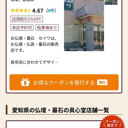
4.67
（
）
6件
店頭割引5%OFF
来店予約可
駐車場あり
お仏壇・墓石 セイワは、
お仏壇・仏具・墓石の販売
店です。
各宗派に合わせてデザイ
ン、サイズなど豊富に取り
揃えております。
品質、価格、品揃え、是非
お得なクーポンを発行する
無料
ご来店いただきお確かめく
ださい。
お仏壇だけでなく、仏具、
愛知県の仏壇・墓石の眞心堂店舗一覧
位牌、お線香、故人の好物
シリーズ（ローソク）等も
品数豊富に取り揃えており
ます。