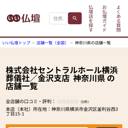
仏
お
よ
壇
仏
く
店
壇
あ
を
ガ
る
探
イ
質
す
ド
問
いい仏壇トップ
店舗一覧（全国）
神奈川県の店舗一覧
株式会社セントラルホール横浜
葬儀社／金沢支店
神奈川県 の
店舗一覧
全店舗の口コミ・評判：
（0件）
本店（本社）所在地：神奈川県横浜市金沢区釜利谷西3
丁目15-1