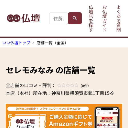
仏
お
よ
壇
仏
く
店
壇
あ
を
ガ
る
探
イ
質
す
ド
問
いい仏壇トップ
店舗一覧（全国）
セレモみなみ の店舗一覧
全店舗の口コミ・評判：
（0件）
本店（本社）所在地：神奈川県横須賀市武1丁目15-9