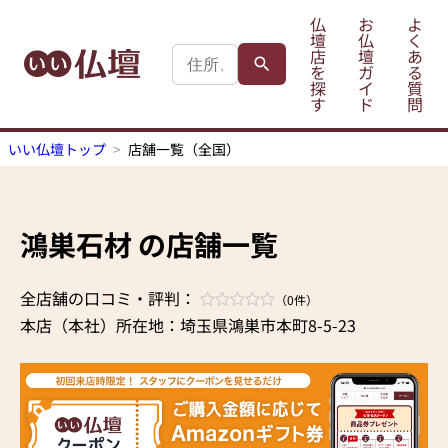
仏
お
よ
壇
仏
く
店
壇
あ
を
ガ
る
探
イ
質
す
ド
問
いい仏壇トップ
店舗一覧（全国）
鴻巣石材 の店舗一覧
全店舗の口コミ・評判：
（0件）
本店（本社）所在地：埼玉県鴻巣市本町8-5-23