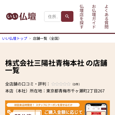
仏
お
よ
壇
仏
く
店
壇
あ
を
ガ
る
探
イ
質
す
ド
問
いい仏壇トップ
店舗一覧（全国）
株式会社三陽社青梅本社 の店舗
一覧
全店舗の口コミ・評判：
（0件）
本店（本社）所在地：東京都青梅市千ヶ瀬町2丁目267