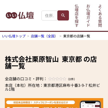
仏
お
よ
壇
仏
く
店
壇
あ
を
ガ
る
探
イ
質
す
ド
問
いい仏壇トップ
店舗一覧（全国）
東京都の店舗一覧
株式会社栗原智山
東京都 の店
舗一覧
全店舗の口コミ・評判：
（0件）
本店（本社）所在地：東京都港区麻布十番3-9-7 松井ビ
ル1階