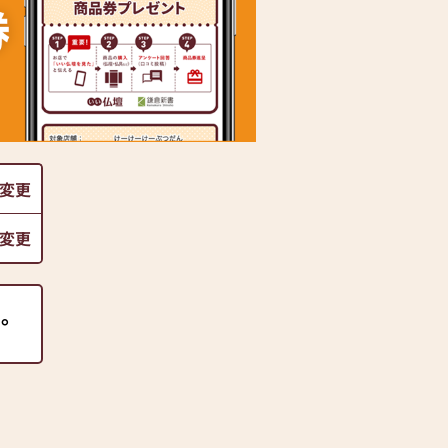
変更
変更
た。