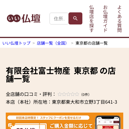
仏
お
よ
壇
仏
く
店
壇
あ
を
ガ
る
探
イ
質
す
ド
問
いい仏壇トップ
店舗一覧（全国）
東京都の店舗一覧
有限会社富士物産
東京都 の店
舗一覧
全店舗の口コミ・評判：
（0件）
本店（本社）所在地：東京都東大和市立野3丁目641-3