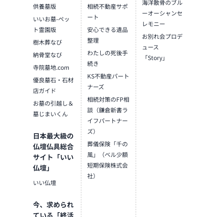
海洋散骨のブル
供養墓版
相続不動産サポ
ーオーシャンセ
ート
いいお墓-ペッ
レモニー
ト霊園版
安心できる遺品
お別れ会プロデ
整理
樹木葬なび
ュース
わたしの死後手
納骨堂なび
「Story」
続き
寺院墓地.com
KS不動産パート
優良墓石・石材
ナーズ
店ガイド
相続対策のFP相
お墓の引越し＆
談（鎌倉新書ラ
墓じまいくん
イフパートナー
ズ）
日本最大級の
葬儀保険「千の
仏壇仏具総合
風」（ベル少額
サイト「いい
短期保険株式会
仏壇」
社）
いい仏壇
今、求められ
ている「終活