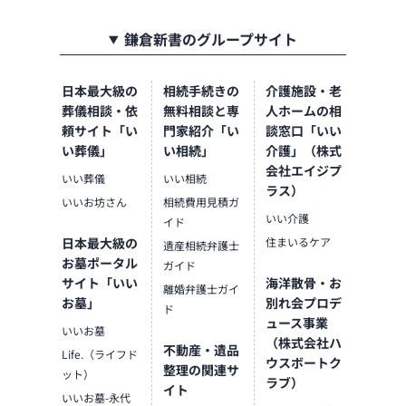
鎌倉新書のグループサイト
日本最大級の
相続手続きの
介護施設・老
葬儀相談・依
無料相談と専
人ホームの相
頼サイト「い
門家紹介「い
談窓口「いい
い葬儀」
い相続」
介護」（株式
会社エイジプ
いい葬儀
いい相続
ラス）
いいお坊さん
相続費用見積ガ
いい介護
イド
日本最大級の
住まいるケア
遺産相続弁護士
お墓ポータル
ガイド
サイト「いい
海洋散骨・お
離婚弁護士ガイ
お墓」
別れ会プロデ
ド
ュース事業
いいお墓
（株式会社ハ
不動産・遺品
Life.（ライフド
ウスボートク
整理の関連サ
ット）
ラブ）
イト
いいお墓-永代