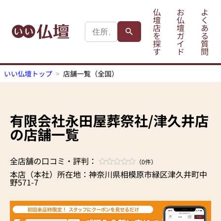
仏
お
よ
壇
仏
く
店
壇
あ
を
ガ
る
探
イ
質
す
ド
問
いい仏壇トップ
店舗一覧（全国）
有限会社永田屋葬祭社/津久井店
の店舗一覧
全店舗の口コミ・評判：
（0件）
本店（本社）所在地：神奈川県相模原市緑区津久井町中
野571-7