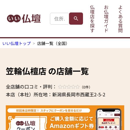
仏
お
よ
壇
仏
く
店
壇
あ
を
ガ
る
探
イ
質
す
ド
問
いい仏壇トップ
店舗一覧（全国）
笠輪仏檀店 の店舗一覧
全店舗の口コミ・評判：
（0件）
本店（本社）所在地：新潟県長岡市西蔵王2-5-2