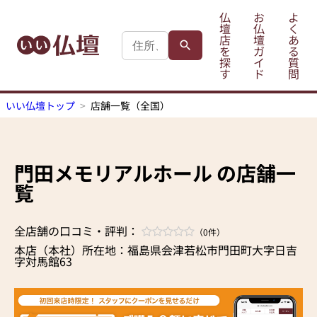
仏
お
よ
壇
仏
く
店
壇
あ
を
ガ
る
探
イ
質
す
ド
問
いい仏壇トップ
店舗一覧（全国）
門田メモリアルホール の店舗一
覧
全店舗の口コミ・評判：
（0件）
本店（本社）所在地：福島県会津若松市門田町大字日吉
字対馬館63