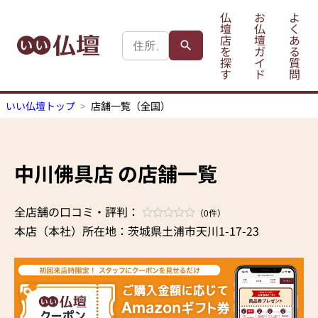
仏
お
よ
壇
仏
く
店
壇
あ
を
ガ
る
探
イ
質
す
ド
問
いい仏壇トップ
店舗一覧（全国）
中川佛具店 の店舗一覧
全店舗の口コミ・評判：
（0件）
本店（本社）所在地：茨城県土浦市天川1-17-23