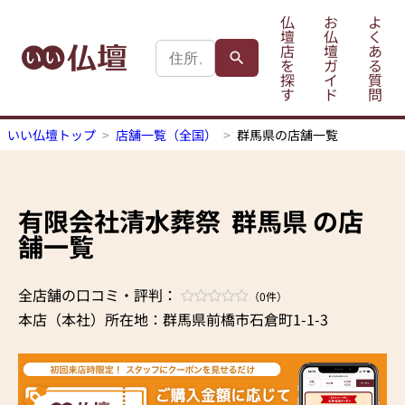
仏
お
よ
壇
仏
く
店
壇
あ
を
ガ
る
探
イ
質
す
ド
問
いい仏壇トップ
店舗一覧（全国）
群馬県の店舗一覧
有限会社清水葬祭
群馬県 の店
舗一覧
全店舗の口コミ・評判：
（0件）
本店（本社）所在地：群馬県前橋市石倉町1-1-3