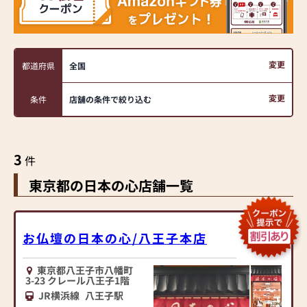
変更
都道府県
全国
変更
条件
店舗の条件で絞り込む
3
件
東京都の日本の心店舗一覧
お仏壇の日本の心/八王子本店
東京都八王子市八幡町
3-23 クレール八王子1階
JR横浜線
八王子駅