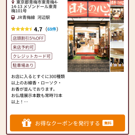
東京都青梅市東青梅4-
14-13 メゾンドール東青
梅101号
また、葬儀の事前相談も承
JR青梅線
河辺駅
っております。
気になることがございまし
4.7
（
）
69件
たら何でもご相談くださ
い。
店頭割引5%OFF
お香典返し(返礼品)やご供
来店予約可
花、お供物などのお手配も
可能です。
クレジットカード可
お彼岸、お盆、喪中などの
駐車場あり
差し上げ用お線香（ご進物
用）も
お店に入るとすぐに300種類
お取り扱いございます。
以上のお線香・ローソク・
お香が並んでおります。
【お取り扱い品目】
お仏壇展示本数も常時70本
仏壇・墓石・葬儀・位牌・
以上！
仏像・掛軸・仏具全般・線
日本製のお仏壇を取り揃え
香・ローソク・御香・念
た『国産仏壇専門店』とし
珠・のし袋・灰などのお手
て地域一番の品揃えです。
お得なクーポンを発行する
無料
入れ用品
お宮・神具・墓石のお手入