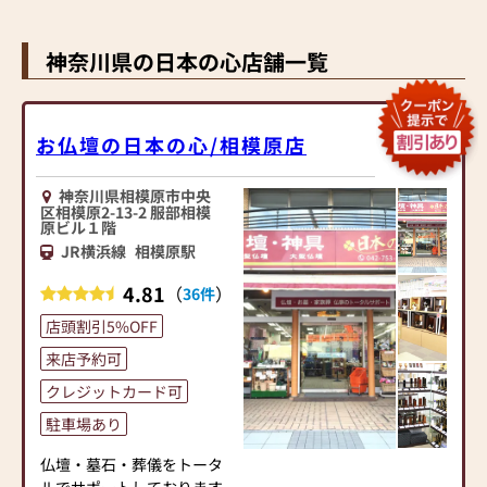
れ用品・お盆用品・盆提
昔から受け継がれてきた伝
灯 他
統型仏壇から洋室に合う家
神奈川県の日本の心店舗一覧
具調仏壇までライフスタイ
ルに合わせたご提案をさせ
ていただきます。
お仏壇の日本の心/相模原店
お位牌・ご本尊、宗派など
仏事のことから墓石のこと
神奈川県相模原市中央
まで、何でもお気軽にご相
区相模原2-13-2 服部相模
談下さい。
原ビル１階
仏事のことなら経験豊かな
JR横浜線
相模原駅
スタッフ「仏事コーディネ
ーター」が、墓石のことな
4.81
（
）
36件
ら「墓石ディレクター」が
店頭割引5%OFF
ご納得いただけるまで説明
させていただきます。
来店予約可
クレジットカード可
ご葬儀も承っておりますの
駐車場あり
で、仏事をトータルサポー
トさせて頂いております！
仏壇・墓石・葬儀をトータ
ルでサポートしております