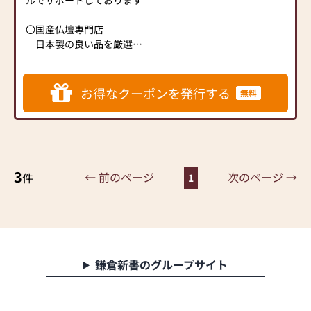
※お子様連れの方も安心。
キッズコーナー完備！駐車
〇国産仏壇専門店
場完備！
日本製の良い品を厳選し
お求めやすい価格にてご提
供しております
位牌や本尊、宗派のこと
お得なクーポンを発行する
無料
からお墓に関してのお悩み
ごと、葬儀（家族葬）など
何でもご相談ください
ご購入いただいたお仏壇
は当店スタッフがご自宅へ
3
お届け・設置までいたしま
← 前のページ
次のページ →
件
1
す
仏事コーディネーター、
墓石ディレクターなどの資
格を持ったスタッフが対応
させていただきます
鎌倉新書のグループサイト
-当店では感染予防の対策を
行っております-
・次亜塩素酸水による空間