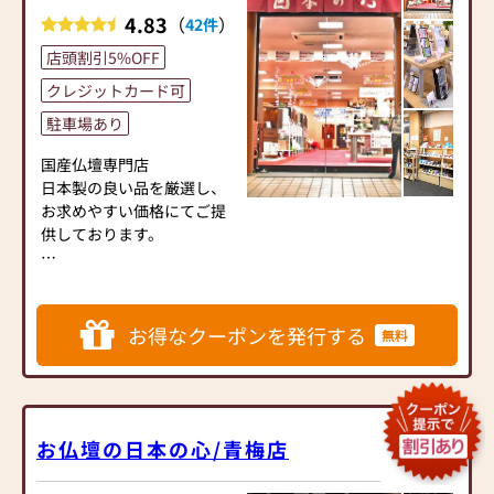
4.83
（
）
42件
店頭割引5%OFF
クレジットカード可
駐車場あり
国産仏壇専門店
日本製の良い品を厳選し、
お求めやすい価格にてご提
供しております。
お墓ディレクター資格者在
籍
関東一円の民間霊園と業務
お得なクーポンを発行する
無料
提携をしており、樹木葬や
永代供養墓などのご案内か
ら
海洋散骨まで、幅広いニー
ズに対応しております。
お仏壇の日本の心/青梅店
都立霊園、市営霊園など公
営の霊園も施工可能です。