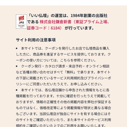
の除菌
・スタッフ全員マスクの着
「いい仏壇」の運営は、1984年創業の出版社
用
である
株式会社鎌倉新書（東証プライム上場、
・手洗い・うがいの徹底
・定期的な換気
証券コード：6184）
が行っています。
お買い物の際、少しでも
安心していただけるよう努
サイト利用の注意事項
めております
本サイトでは、クーポンを発行したお店で仏壇商品を購入
した方に、商品券を進呈するサービスを提供しております。ク
ーポンの使い方については、こちらを参照ください。
クーポン発行・カタログ請求・来店予約・オンライン相談
など各種お問い合わせはすべて「無料」で承ります。本サイト
の下部に掲載されているサービス利用規約及びプライバシーポ
リシーにご同意いただいたうえで、お申し込みください。
本サイトでは、各仏壇店舗から申告された情報をもとに各
種掲載を行っております。十分に確認を行ったうえで掲載して
おりますが、情報の正確性その他の掲載内容を弊社が保証する
ものではなく、価格改定等により掲載情報が現状と異なる場合
もございます。当該仏壇店が独自にサイトを有する場合にはそ
のサイトをご確認いただいたり、また本サイトのサービス利用
規約をご確認いただいた上でのご利用をお願いいたします。