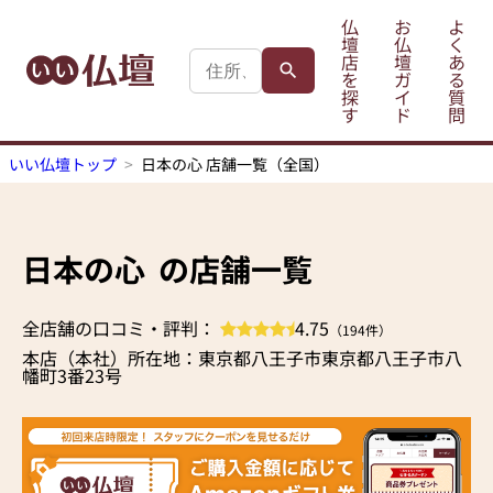
仏
お
よ
壇
仏
く
店
壇
あ
を
ガ
る
探
イ
質
す
ド
問
いい仏壇トップ
日本の心 店舗一覧（全国）
日本の心
の店舗一覧
全店舗の口コミ・評判：
4.75
（194件）
本店（本社）所在地：東京都八王子市東京都八王子市八
幡町3番23号