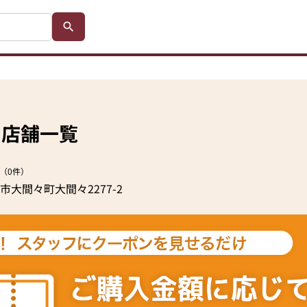
の店舗一覧
（0件）
大間々町大間々2277-2