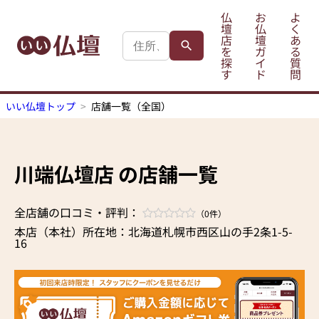
仏
お
よ
壇
仏
く
店
壇
あ
を
ガ
る
探
イ
質
す
ド
問
いい仏壇トップ
店舗一覧（全国）
川端仏壇店 の店舗一覧
全店舗の口コミ・評判：
（0件）
本店（本社）所在地：北海道札幌市西区山の手2条1-5-
16