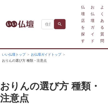
仏
お
よ
壇
仏
く
店
壇
あ
を
ガ
る
探
イ
質
す
ド
問
いい仏壇トップ
お仏壇ガイドトップ
おりんの選び方 種類・注意点
おりんの選び方 種類・
注意点