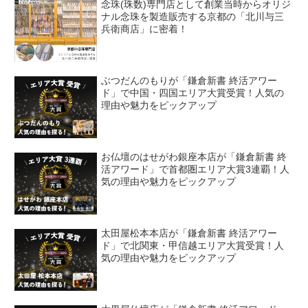
念珠(珠数)専門店として創業当時からオリジ
ナル念珠を製造販売する京都の「北川与三
兵衛商店」に密着！
ぶつだんのもりが「鎌倉新書 終活アワー
ド」で中国・四国エリア大賞受賞！人気の
理由や魅力をピックアップ
お仏壇のはせがわ銀座本店が「鎌倉新書 終
活アワード」で首都圏エリア大賞3連覇！人
気の理由や魅力をピックアップ
太田屋松本本店が「鎌倉新書 終活アワー
ド」で北関東・甲信越エリア大賞受賞！人
気の理由や魅力をピックアップ