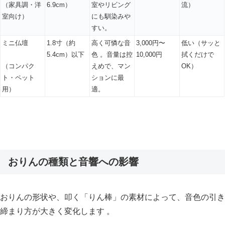
（家具調・洋
6.9cm）
室やリビング
流）
室向け）
にも馴染みや
すい。
ミニ仏壇
1.8寸（約
高く可憐な音
3,000円〜
低い（サッと
5.4cm）以下
色 。音量は控
10,000円
拭くだけで
（コンパク
えめで、マン
OK）
ト・ペット
ションに最
用）
適。
おりんの種類と音響への影響
おりんの形状や、叩く「りん棒」の素材によって、音色の引き
締まり方が大きく変化します 。