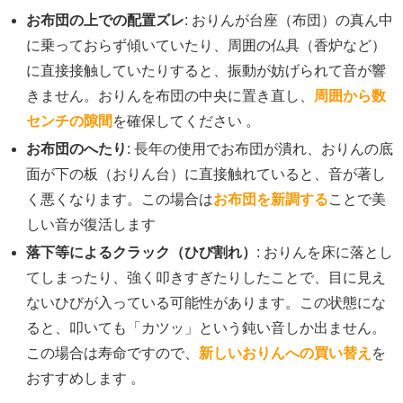
お布団の上での配置ズレ
: おりんが台座（布団）の真ん中
に乗っておらず傾いていたり、周囲の仏具（香炉など）
に直接接触していたりすると、振動が妨げられて音が響
きません。おりんを布団の中央に置き直し、
周囲から数
センチの隙間
を確保してください 。
お布団のへたり
: 長年の使用でお布団が潰れ、おりんの底
面が下の板（おりん台）に直接触れていると、音が著し
く悪くなります。この場合は
お布団を新調する
ことで美
しい音が復活します
落下等によるクラック（ひび割れ）
: おりんを床に落とし
てしまったり、強く叩きすぎたりしたことで、目に見え
ないひびが入っている可能性があります。この状態にな
ると、叩いても「カツッ」という鈍い音しか出ません。
この場合は寿命ですので、
新しいおりんへの買い替え
を
おすすめします 。