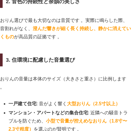
2. 音色の持続性と余韻の美しさ
おりん選びで最も大切なのは音質です 。実際に鳴らした際、
音割れがなく、
澄んだ響きが細く長く持続し、静かに消えてい
くもの
が高品質の証拠です 。
3. 住環境に配慮した音量選び
おりんの音量は本体のサイズ（大きさと重さ）に比例します
。
一戸建て住宅
: 音がよく響く
大型おりん（2.5寸以上）
マンション・アパートなどの集合住宅
: 近隣への騒音トラ
ブルを防ぐため、
小型で音量が控えめなおりん（1.8寸〜
2.3寸程度）
を選ぶのが賢明です 。