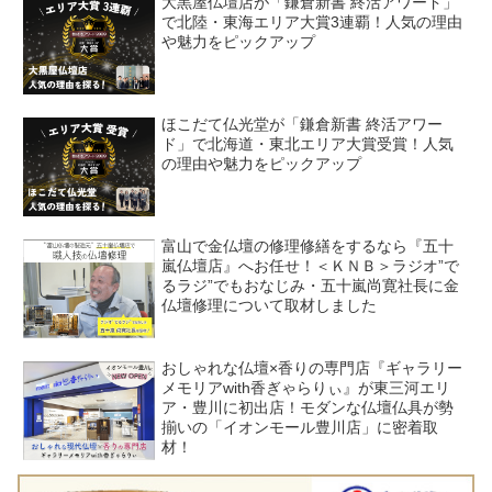
大黒屋仏壇店が「鎌倉新書 終活アワード」
で北陸・東海エリア大賞3連覇！人気の理由
や魅力をピックアップ
ほこだて仏光堂が「鎌倉新書 終活アワー
ド」で北海道・東北エリア大賞受賞！人気
の理由や魅力をピックアップ
富山で金仏壇の修理修繕をするなら『五十
嵐仏壇店』へお任せ！＜ＫＮＢ＞ラジオ”で
るラジ”でもおなじみ・五十嵐尚寛社長に金
仏壇修理について取材しました
おしゃれな仏壇×香りの専門店『ギャラリー
メモリアwith香ぎゃらりぃ』が東三河エリ
ア・豊川に初出店！モダンな仏壇仏具が勢
揃いの「イオンモール豊川店」に密着取
材！