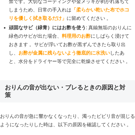
禁です。大切なコーティングや金メッキが剥がれ落ちて
しまうため、日常の手入れは
「柔らかい乾いた布でホコ
リを優しく拭き取るだけ」
に留めてください 。
頑固なサビ（緑青）にはお酢を使う
: 真鍮無垢のおりんに
緑色のサビが出た場合、
料理用のお酢
にしばらく浸けて
おきます 。サビが浮いてお酢が黒ずんできたら取り出
し、
お酢が金属に残らないよう徹底的に水洗い
したあ
と、水分をドライヤー等で完全に乾燥させてください 。
おりんの音が出ない・ブレるときの原因と対
策
おりんの音が急に響かなくなったり、濁ったビビリ音が混じる
ようになったりした時は、以下の原因を確認してください 。