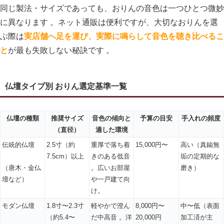
同じ製法・サイズであっても、おりんの音色は一つひとつ微妙
に異なります 。ネット通販は便利ですが、大切なおりんを選
ぶ際は
実店舗へ足を運び、実際に鳴らして音色を聴き比べるこ
と
が最も失敗しない秘訣です 。
仏壇タイプ別 おりん選定基準一覧
仏壇の種類
推奨サイズ
音色の傾向と
予算の目安
手入れの頻度
（直径）
適した環境
伝統的仏壇
2.5寸（約
重厚で落ち着
15,000円〜
高い（真鍮無
7.5cm）以上
きのある低音
垢の定期的な
（唐木・金仏
。広いお部屋
磨き）
壇など）
や一戸建て向
け。
モダン仏壇
1.8寸〜2.3寸
軽やかで澄ん
8,000円〜
中〜低（表面
（約5.4〜
だ中高音 。洋
20,000円
加工済が主