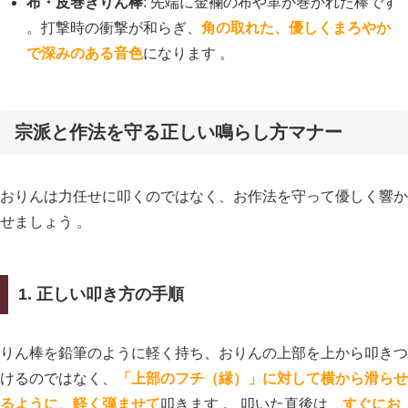
布・皮巻きりん棒
: 先端に金襴の布や革が巻かれた棒です
。打撃時の衝撃が和らぎ、
角の取れた、優しくまろやか
で深みのある音色
になります 。
宗派と作法を守る正しい鳴らし方マナー
おりんは力任せに叩くのではなく、お作法を守って優しく響か
せましょう 。
1. 正しい叩き方の手順
りん棒を鉛筆のように軽く持ち、おりんの上部を上から叩きつ
けるのではなく、
「上部のフチ（縁）」に対して横から滑らせ
るように、軽く弾ませて
叩きます 。 叩いた直後は、
すぐにお