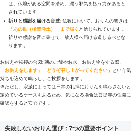
は、仏壇がある空間を清め、漂う邪気を払う力があると
されています。
祈りと感謝を届ける音波
: 仏教において、おりんの響きは
「あの世（極楽浄土）」まで届く
と信じられています 。
祈りや感謝を音に乗せて、故人様へ届ける道しるべとな
ります 。
お供えや挨拶の合図: 朝のご飯やお水、お供え物をする際、
「お供えをします」「どうぞ召し上がってください」
という気
持ちを込めて鳴らし、ご挨拶をします 。
※ただし、宗派によっては日常の礼拝におりんを鳴らさないと
定めているケースもあるため、気になる場合は菩提寺の住職に
確認をすると安心です 。
失敗しないおりん選び：7つの重要ポイント