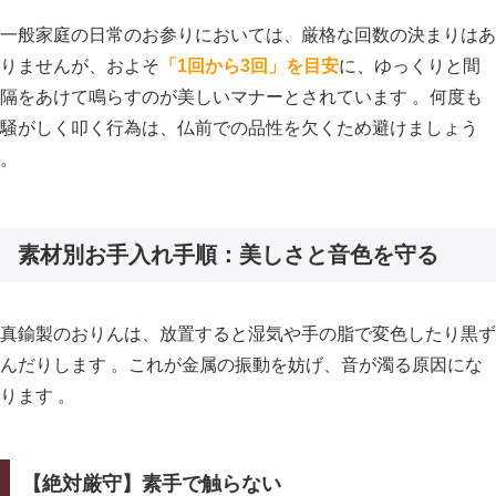
一般家庭の日常のお参りにおいては、厳格な回数の決まりはあ
りませんが、およそ
「1回から3回」を目安
に、ゆっくりと間
隔をあけて鳴らすのが美しいマナーとされています 。何度も
騒がしく叩く行為は、仏前での品性を欠くため避けましょう
。
素材別お手入れ手順：美しさと音色を守る
真鍮製のおりんは、放置すると湿気や手の脂で変色したり黒ず
んだりします 。これが金属の振動を妨げ、音が濁る原因にな
ります 。
【絶対厳守】素手で触らない