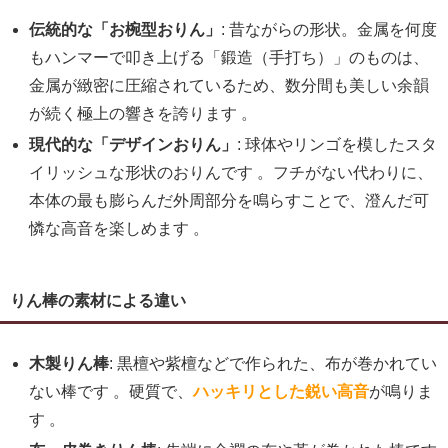
伝統的な「お椀型おりん」
: 昔ながらの形状。金属を何度
もハンマーで叩き上げる「鍛造（手打ち）」のものは、
金属が緻密に圧縮されているため、数分間も美しい余韻
が続く極上の響きを誇ります 。
現代的な「デザインおりん」
: 球体やリンゴを模したスタ
イリッシュな形状のおりんです 。フチがない代わりに、
本体の最も膨らんだ外周部分を鳴らすことで、澄んだ可
憐な高音を楽しめます 。
りん棒の素材による違い
木製りん棒
: 黒檀や紫檀などで作られた、布が巻かれてい
ない棒です 。硬質で、
ハッキリとした鋭い高音
が鳴りま
す 。