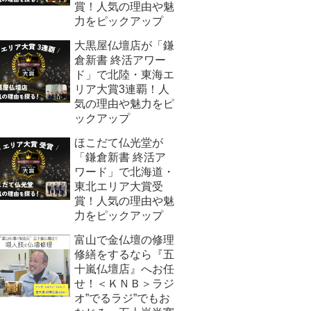
賞！人気の理由や魅
力をピックアップ
大黒屋仏壇店が「鎌
倉新書 終活アワー
ド」で北陸・東海エ
リア大賞3連覇！人
気の理由や魅力をピ
ックアップ
ほこだて仏光堂が
「鎌倉新書 終活ア
ワード」で北海道・
東北エリア大賞受
賞！人気の理由や魅
力をピックアップ
富山で金仏壇の修理
修繕をするなら『五
十嵐仏壇店』へお任
せ！＜ＫＮＢ＞ラジ
オ”でるラジ”でもお