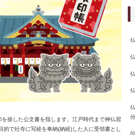
朱印を捺した公文書を指します。江戸時代まで神仏習
目的で社寺に写経を奉納(納経)した人に受領書とし