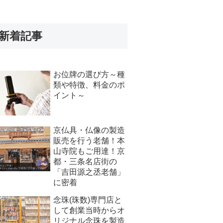
新着記事
お位牌の選び方～種
類や特徴、料金のポ
イント～
京仏具・仏像の製造
販売を行う老舗！本
山寺院もご用達！京
都・三条名店街の
「吉田源之丞老舗」
に密着
念珠(珠数)専門店と
して創業当時からオ
リジナル念珠を製造