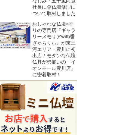
なじみ・五十嵐尚寛
社長に金仏壇修理に
ついて取材しました
おしゃれな仏壇×香
りの専門店『ギャラ
リーメモリアwith香
ぎゃらりぃ』が東三
河エリア・豊川に初
出店！モダンな仏壇
仏具が勢揃いの「イ
オンモール豊川店」
に密着取材！