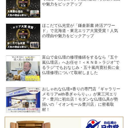
や魅力をピックアップ
ほこだて仏光堂が「鎌倉新書 終活アワー
ド」で北海道・東北エリア大賞受賞！人気
の理由や魅力をピックアップ
富山で金仏壇の修理修繕をするなら『五十
嵐仏壇店』へお任せ！＜ＫＮＢ＞ラジオ”で
るラジ”でもおなじみ・五十嵐尚寛社長に金
仏壇修理について取材しました
おしゃれな仏壇×香りの専門店『ギャラリー
メモリアwith香ぎゃらりぃ』が東三河エリ
ア・豊川に初出店！モダンな仏壇仏具が勢
揃いの「イオンモール豊川店」に密着取
材！