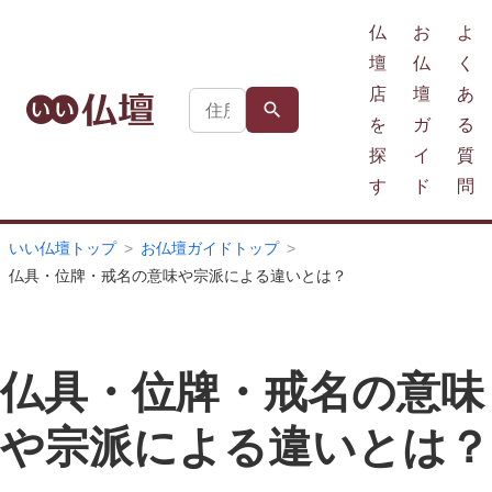
仏
お
よ
壇
仏
く
店
壇
あ
を
ガ
る
探
イ
質
す
ド
問
いい仏壇トップ
お仏壇ガイドトップ
仏具・位牌・戒名の意味や宗派による違いとは？
仏具・位牌・戒名の意味
や宗派による違いとは？