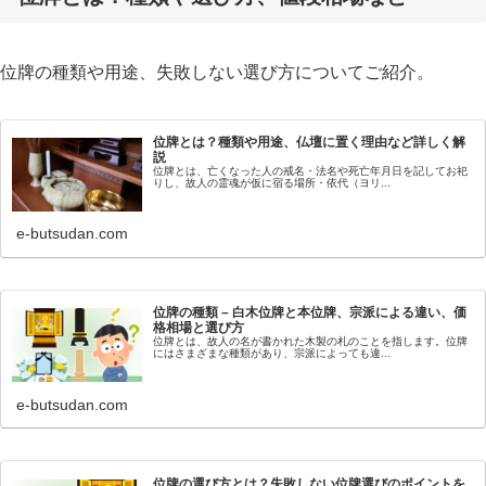
位牌の種類や用途、失敗しない選び方についてご紹介。
位牌とは？種類や用途、仏壇に置く理由など詳しく解
説
位牌とは、亡くなった人の戒名・法名や死亡年月日を記してお祀
りし、故人の霊魂が仮に宿る場所・依代（ヨリ...
e-butsudan.com
位牌の種類 – 白木位牌と本位牌、宗派による違い、価
格相場と選び方
位牌とは、故人の名が書かれた木製の札のことを指します。位牌
にはさまざまな種類があり、宗派によっても違...
e-butsudan.com
位牌の選び方とは？失敗しない位牌選びのポイントを