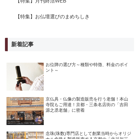
【特集】月刊終活WEB
【特集】お仏壇選びのまめちしき
新着記事
お位牌の選び方～種類や特徴、料金のポイ
ント～
京仏具・仏像の製造販売を行う老舗！本山
寺院もご用達！京都・三条名店街の「吉田
源之丞老舗」に密着
念珠(珠数)専門店として創業当時からオリジ