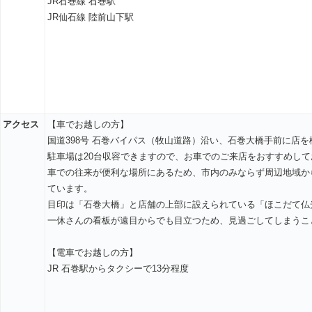
JR石巻線 石巻駅
JR仙石線 陸前山下駅
アクセス
【車でお越しの方】
国道398号 石巻バイパス（牧山道路）沿い、石巻大橋手前に店
駐車場は20台収容できますので、お車でのご来店をおすすめして
車での往来が便利な場所にあるため、市内のみならず周辺地域か
ています。
目印は「石巻大橋」と店舗の上部に設えられている「ほこだて仏
一休さんの看板が遠目からでも目立つため、見過ごしてしまうこ
【電車でお越しの方】
JR 石巻駅からタクシーで13分程度