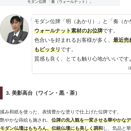
モダン位牌 「奏（ウォールナット）」
モダン位牌「明（あかり）」と「奏（か
ウォールナット素材のお位牌
です。
色合いを好まれるお客様が多く、
最近売
もピッタリ
です。
質感も良く、とても触り心地がいいです
3. 美影高台（ワイン・黒・茶）
揉み和紙を使った、表情豊かな塗りで仕上げた位牌です。
艶やかな蒔絵も施され、
位牌の先入観を一変させる華やかなデ
モダン仏壇はもちろん、伝統仏壇にも美しく調和
し、気品と華