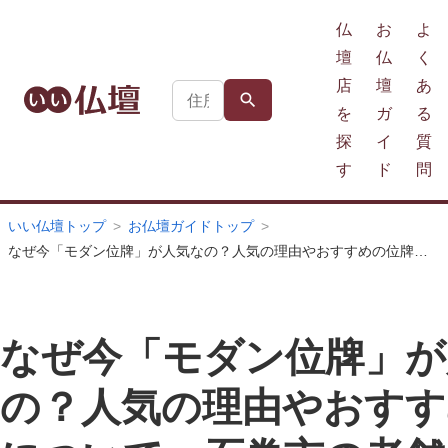
仏
お
よ
壇
仏
く
店
壇
あ
を
ガ
る
探
イ
質
す
ド
問
いい仏壇トップ
お仏壇ガイドトップ
なぜ今「モダン位牌」が人気なの？人気の理由やおすすめの位牌について、石巻市の老舗仏壇店『ほこだて仏光堂 石巻店』の木村主任に伺いました！
なぜ今「モダン位牌」が
の？人気の理由やおすす