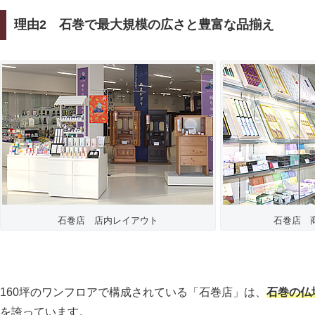
理由2
石巻で最大規模の広さと豊富な品揃え
石巻店 店内レイアウト
石巻店 
160坪のワンフロアで構成されている「石巻店」は、
石巻の仏
を誇っています。