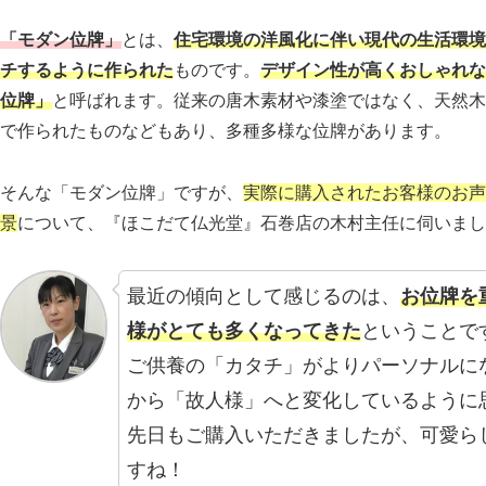
「モダン位牌」
とは、
住宅環境の洋風化に伴い現代の生活環境
チするように作られた
ものです。
デザイン性が高くおしゃれ
位牌」
と呼ばれます。従来の唐木素材や漆塗ではなく、天然木
で作られたものなどもあり、多種多様な位牌があります。
そんな「モダン位牌」ですが、
実際に購入されたお客様のお声
景
について、『ほこだて仏光堂』石巻店の木村主任に伺いまし
最近の傾向として感じるのは、
お位牌を
様がとても多くなってきた
ということで
ご供養の「カタチ」がよりパーソナルに
から「故人様」へと変化しているように
先日もご購入いただきましたが、可愛ら
すね！