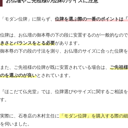
お仏壇やご先祖様の位牌のサイズに注意
「モダン位牌」に限らず、
位牌を選ぶ際の一番のポイントは「
位牌は、お仏壇の御本尊の下の段に安置するのが一般的なので
きさとバランスをとる必要
があります。
御本尊の下の段の寸法を測り、お仏壇のサイズに合った位牌を
また、ご先祖様の位牌が既に安置されている場合は、
ご先祖様
のを選ぶのが良い
とされています。
『ほこだて仏光堂』では、位牌選びやサイズに関するご相談を
す。
実際に、石巻店の木村主任に
「モダン位牌」を購入する際の細
を伺いました。