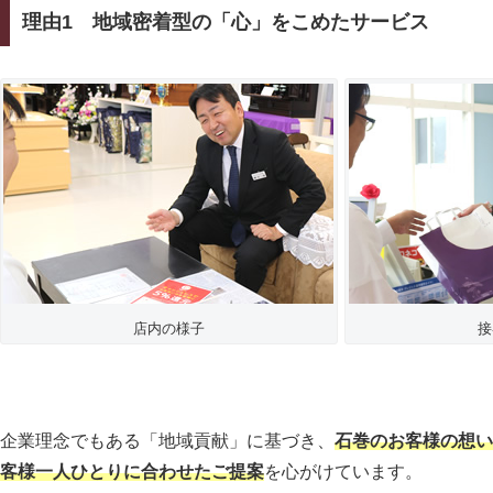
理由1
地域密着型の「心」をこめたサービス
店内の様子
接
企業理念でもある「地域貢献」に基づき、
石巻のお客様の想い
客様一人ひとりに合わせたご提案
を心がけています。