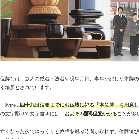
位牌とは、故人の戒名・法名や没年月日、享年が記した木牌の
る場所とされています。
一般的に
四十九日法要までにお仏壇に祀る「本位牌」を用意
し
の文字彫りや文字書きには、
およそ2週間程度かかる
ことが多
亡くなった後でゆっくりと位牌を選ぶ時間が取れず、位牌選び