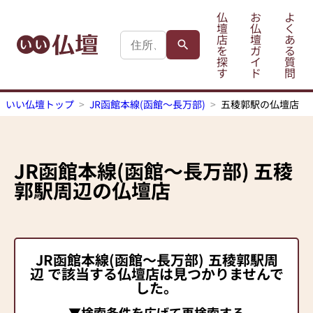
仏
お
よ
壇
仏
く
店
壇
あ
を
ガ
る
探
イ
質
す
ド
問
いい仏壇トップ
JR函館本線(函館～長万部)
五稜郭駅の仏壇店
JR函館本線(函館～長万部)
五稜
郭駅
周辺の仏壇店
JR函館本線(函館～長万部)
五稜郭駅
周
辺 で該当する仏壇店は見つかりませんで
した。
▼検索条件を広げて再検索する