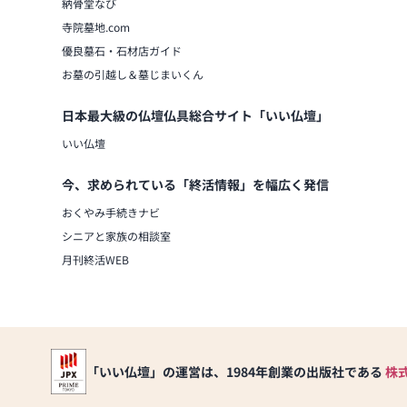
納骨堂なび
寺院墓地.com
優良墓石・石材店ガイド
お墓の引越し＆墓じまいくん
日本最大級の仏壇仏具総合サイト「いい仏壇」
いい仏壇
今、求められている「終活情報」を幅広く発信
おくやみ手続きナビ
シニアと家族の相談室
月刊終活WEB
「いい仏壇」の運営は、1984年創業の出版社である
株