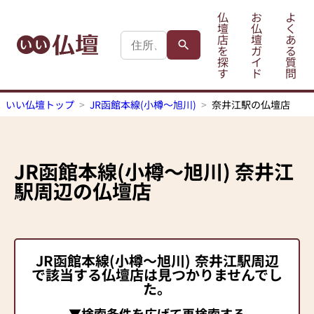
仏
お
よ
壇
仏
く
店
壇
あ
を
ガ
る
探
イ
質
す
ド
問
いい仏壇トップ
JR函館本線(小樽～旭川)
奈井江駅の仏壇店
JR函館本線(小樽～旭川)
奈井江
駅
周辺の仏壇店
JR函館本線(小樽～旭川)
奈井江駅
周辺
で該当する仏壇店は見つかりませんでし
た。
▼検索条件を広げて再検索する