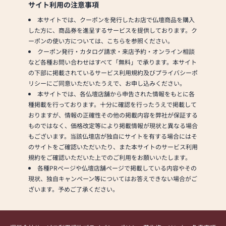
サイト利用の注意事項
本サイトでは、クーポンを発行したお店で仏壇商品を購入
した方に、商品券を進呈するサービスを提供しております。ク
ーポンの使い方については、こちらを参照ください。
クーポン発行・カタログ請求・来店予約・オンライン相談
など各種お問い合わせはすべて「無料」で承ります。本サイト
の下部に掲載されているサービス利用規約及びプライバシーポ
リシーにご同意いただいたうえで、お申し込みください。
本サイトでは、各仏壇店舗から申告された情報をもとに各
種掲載を行っております。十分に確認を行ったうえで掲載して
おりますが、情報の正確性その他の掲載内容を弊社が保証する
ものではなく、価格改定等により掲載情報が現状と異なる場合
もございます。当該仏壇店が独自にサイトを有する場合にはそ
のサイトをご確認いただいたり、また本サイトのサービス利用
規約をご確認いただいた上でのご利用をお願いいたします。
各種PRページや仏壇店舗ページで掲載している内容やその
現状、独自キャンペーン等についてはお答えできない場合がご
ざいます。予めご了承ください。