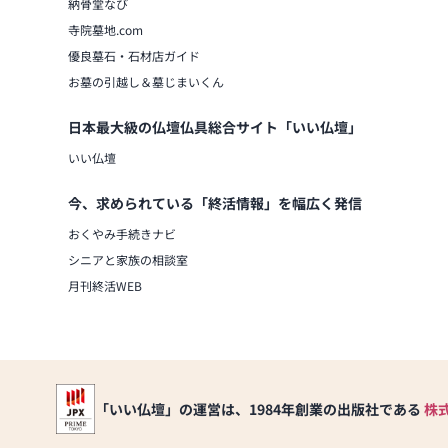
納骨堂なび
寺院墓地.com
優良墓石・石材店ガイド
お墓の引越し＆墓じまいくん
日本最大級の仏壇仏具総合サイト「いい仏壇」
いい仏壇
今、求められている「終活情報」を幅広く発信
おくやみ手続きナビ
シニアと家族の相談室
月刊終活WEB
「いい仏壇」の運営は、1984年創業の出版社である
株