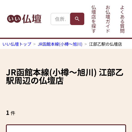
仏
お
よ
壇
仏
く
店
壇
あ
を
ガ
る
探
イ
質
す
ド
問
いい仏壇トップ
JR函館本線(小樽～旭川)
江部乙駅の仏壇店
JR函館本線(小樽～旭川)
江部乙
駅
周辺の仏壇店
1
件