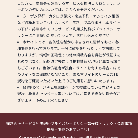
した方に、商品券を進呈するサービスを提供しております。ク
ーポンの使い方については、こちらを参照ください。
クーポン発行・カタログ請求・来店予約・オンライン相談
など各種お問い合わせはすべて「無料」で承ります。本サイト
の下部に掲載されているサービス利用規約及びプライバシーポ
リシーにご同意いただいたうえで、お申し込みください。
本サイトでは、各仏壇店舗から申告された情報をもとに各
種掲載を行っております。十分に確認を行ったうえで掲載して
おりますが、情報の正確性その他の掲載内容を弊社が保証する
ものではなく、価格改定等により掲載情報が現状と異なる場合
もございます。当該仏壇店が独自にサイトを有する場合にはそ
のサイトをご確認いただいたり、また本サイトのサービス利用
規約をご確認いただいた上でのご利用をお願いいたします。
各種PRページや仏壇店舗ページで掲載している内容やその
現状、独自キャンペーン等についてはお答えできない場合がご
ざいます。予めご了承ください。
運営会社
サービス利用規約
プライバシーポリシー
著作権・リンク・免責事項
提携・掲載のお問い合わせ
Copyright (C) Kamakura Shinsho, Ltd. All Rights Reserved.