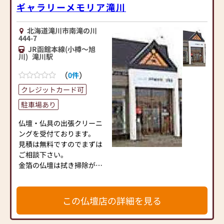
ギャラリーメモリア滝川
北海道滝川市南滝の川
444-7
JR函館本線(小樽～旭
川)
滝川駅
（
）
0件
クレジットカード可
駐車場あり
仏壇・仏具の出張クリーニ
ングを受付ております。
見積は無料ですのでまずは
ご相談下さい。
金箔の仏壇は拭き掃除が出
来ないので専門の洗浄剤が
必要となります。
クリーニング作業期間は
この仏壇店の詳細を見る
１日～３日程度となりま
す。