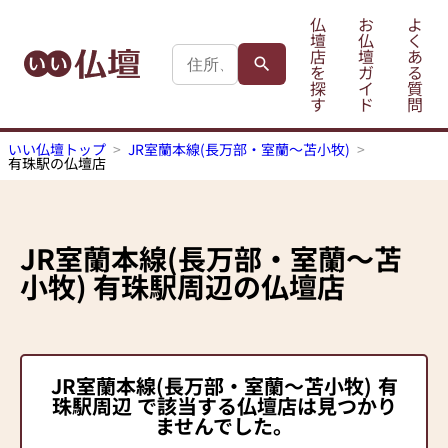
仏
お
よ
壇
仏
く
店
壇
あ
を
ガ
る
探
イ
質
す
ド
問
いい仏壇トップ
JR室蘭本線(長万部・室蘭～苫小牧)
有珠駅の仏壇店
JR室蘭本線(長万部・室蘭～苫
小牧)
有珠駅
周辺の仏壇店
JR室蘭本線(長万部・室蘭～苫小牧)
有
珠駅
周辺 で該当する仏壇店は見つかり
ませんでした。