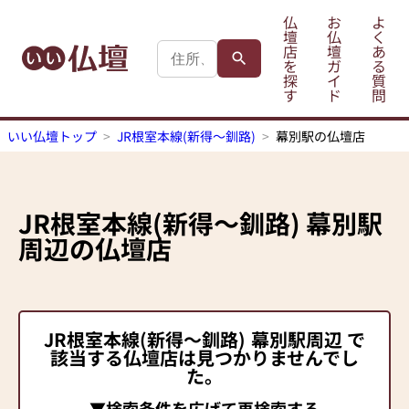
仏
お
よ
壇
仏
く
店
壇
あ
を
ガ
る
探
イ
質
す
ド
問
いい仏壇トップ
JR根室本線(新得～釧路)
幕別駅の仏壇店
JR根室本線(新得～釧路)
幕別駅
周辺の仏壇店
JR根室本線(新得～釧路)
幕別駅
周辺 で
該当する仏壇店は見つかりませんでし
た。
▼検索条件を広げて再検索する