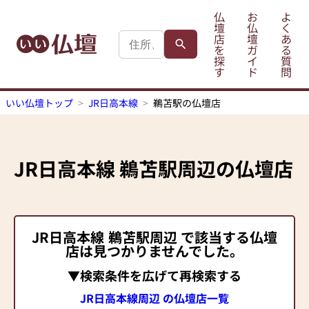
仏
お
よ
壇
仏
く
店
壇
あ
を
ガ
る
探
イ
質
す
ド
問
いい仏壇トップ
JR日高本線
鵜苫駅の仏壇店
JR日高本線
鵜苫駅
周辺の仏壇店
JR日高本線
鵜苫駅
周辺 で該当する仏壇
店は見つかりませんでした。
▼検索条件を広げて再検索する
JR日高本線周辺 の仏壇店一覧