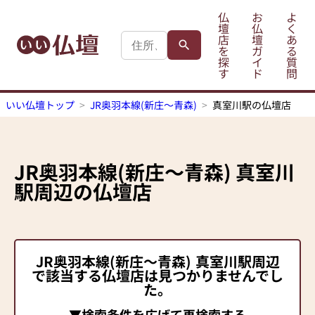
仏
お
よ
壇
仏
く
店
壇
あ
を
ガ
る
探
イ
質
す
ド
問
いい仏壇トップ
JR奥羽本線(新庄～青森)
真室川駅の仏壇店
JR奥羽本線(新庄～青森)
真室川
駅
周辺の仏壇店
JR奥羽本線(新庄～青森)
真室川駅
周辺
で該当する仏壇店は見つかりませんでし
た。
▼検索条件を広げて再検索する