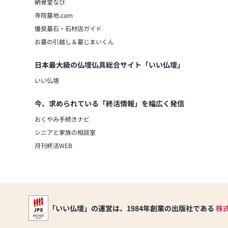
納骨堂なび
寺院墓地.com
優良墓石・石材店ガイド
お墓の引越し＆墓じまいくん
日本最大級の仏壇仏具総合サイト「いい仏壇」
いい仏壇
今、求められている「終活情報」を幅広く発信
おくやみ手続きナビ
シニアと家族の相談室
月刊終活WEB
「いい仏壇」の運営は、1984年創業の出版社である
株