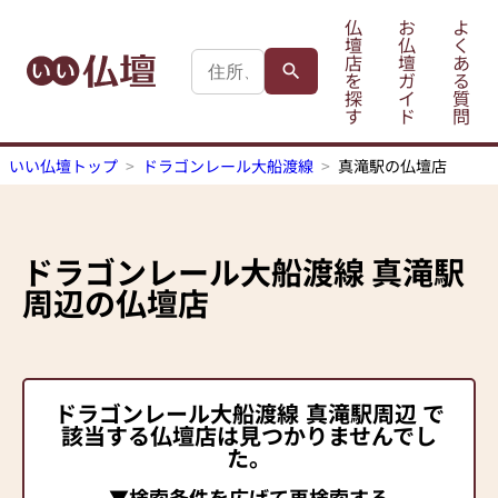
仏
お
よ
壇
仏
く
店
壇
あ
を
ガ
る
探
イ
質
す
ド
問
いい仏壇トップ
ドラゴンレール大船渡線
真滝駅の仏壇店
ドラゴンレール大船渡線
真滝駅
周辺の仏壇店
ドラゴンレール大船渡線
真滝駅
周辺 で
該当する仏壇店は見つかりませんでし
た。
▼検索条件を広げて再検索する