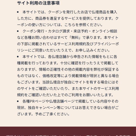
サイト利用の注意事項
本サイトでは、クーポンを発行したお店で仏壇商品を購入
した方に、商品券を進呈するサービスを提供しております。ク
ーポンの使い方については、こちらを参照ください。
クーポン発行・カタログ請求・来店予約・オンライン相談
など各種お問い合わせはすべて「無料」で承ります。本サイト
の下部に掲載されているサービス利用規約及びプライバシーポ
リシーにご同意いただいたうえで、お申し込みください。
本サイトでは、各仏壇店舗から申告された情報をもとに各
種掲載を行っております。十分に確認を行ったうえで掲載して
おりますが、情報の正確性その他の掲載内容を弊社が保証する
ものではなく、価格改定等により掲載情報が現状と異なる場合
もございます。当該仏壇店が独自にサイトを有する場合にはそ
のサイトをご確認いただいたり、また本サイトのサービス利用
規約をご確認いただいた上でのご利用をお願いいたします。
各種PRページや仏壇店舗ページで掲載している内容やその
現状、独自キャンペーン等についてはお答えできない場合がご
ざいます。予めご了承ください。