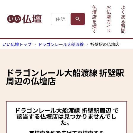
仏
お
よ
壇
仏
く
店
壇
あ
を
ガ
る
探
イ
質
す
ド
問
いい仏壇トップ
ドラゴンレール大船渡線
折壁駅の仏壇店
ドラゴンレール大船渡線
折壁駅
周辺の仏壇店
ドラゴンレール大船渡線
折壁駅
周辺 で
該当する仏壇店は見つかりませんでし
た。
▼検索条件を広げて再検索する