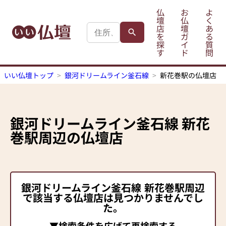
仏
お
よ
壇
仏
く
店
壇
あ
を
ガ
る
探
イ
質
す
ド
問
いい仏壇トップ
銀河ドリームライン釜石線
新花巻駅の仏壇店
銀河ドリームライン釜石線
新花
巻駅
周辺の仏壇店
銀河ドリームライン釜石線
新花巻駅
周辺
で該当する仏壇店は見つかりませんでし
た。
▼検索条件を広げて再検索する