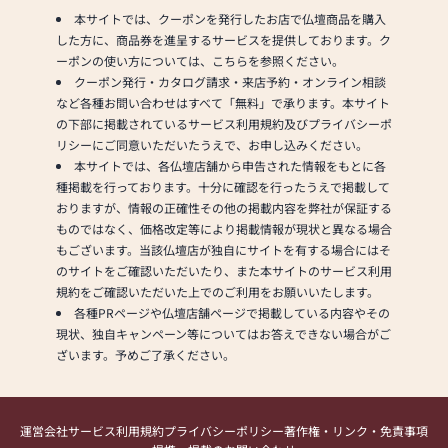
本サイトでは、クーポンを発行したお店で仏壇商品を購入
した方に、商品券を進呈するサービスを提供しております。ク
ーポンの使い方については、こちらを参照ください。
クーポン発行・カタログ請求・来店予約・オンライン相談
など各種お問い合わせはすべて「無料」で承ります。本サイト
の下部に掲載されているサービス利用規約及びプライバシーポ
リシーにご同意いただいたうえで、お申し込みください。
本サイトでは、各仏壇店舗から申告された情報をもとに各
種掲載を行っております。十分に確認を行ったうえで掲載して
おりますが、情報の正確性その他の掲載内容を弊社が保証する
ものではなく、価格改定等により掲載情報が現状と異なる場合
もございます。当該仏壇店が独自にサイトを有する場合にはそ
のサイトをご確認いただいたり、また本サイトのサービス利用
規約をご確認いただいた上でのご利用をお願いいたします。
各種PRページや仏壇店舗ページで掲載している内容やその
現状、独自キャンペーン等についてはお答えできない場合がご
ざいます。予めご了承ください。
運営会社
サービス利用規約
プライバシーポリシー
著作権・リンク・免責事項