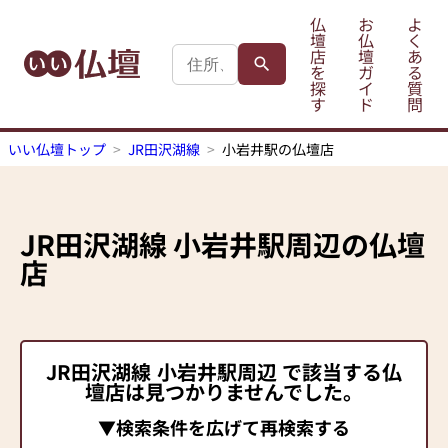
仏
お
よ
壇
仏
く
店
壇
あ
を
ガ
る
探
イ
質
す
ド
問
いい仏壇トップ
JR田沢湖線
小岩井駅の仏壇店
JR田沢湖線
小岩井駅
周辺の仏壇
店
JR田沢湖線
小岩井駅
周辺 で該当する仏
壇店は見つかりませんでした。
▼検索条件を広げて再検索する