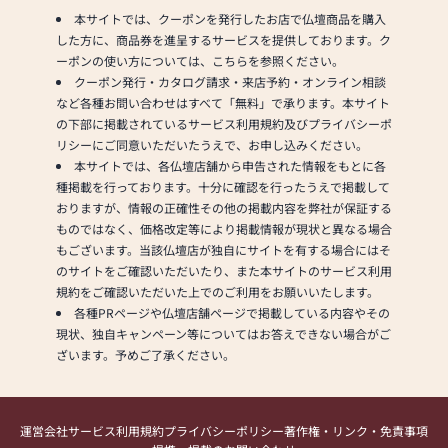
本サイトでは、クーポンを発行したお店で仏壇商品を購入
した方に、商品券を進呈するサービスを提供しております。ク
ーポンの使い方については、こちらを参照ください。
クーポン発行・カタログ請求・来店予約・オンライン相談
など各種お問い合わせはすべて「無料」で承ります。本サイト
の下部に掲載されているサービス利用規約及びプライバシーポ
リシーにご同意いただいたうえで、お申し込みください。
本サイトでは、各仏壇店舗から申告された情報をもとに各
種掲載を行っております。十分に確認を行ったうえで掲載して
おりますが、情報の正確性その他の掲載内容を弊社が保証する
ものではなく、価格改定等により掲載情報が現状と異なる場合
もございます。当該仏壇店が独自にサイトを有する場合にはそ
のサイトをご確認いただいたり、また本サイトのサービス利用
規約をご確認いただいた上でのご利用をお願いいたします。
各種PRページや仏壇店舗ページで掲載している内容やその
現状、独自キャンペーン等についてはお答えできない場合がご
ざいます。予めご了承ください。
運営会社
サービス利用規約
プライバシーポリシー
著作権・リンク・免責事項