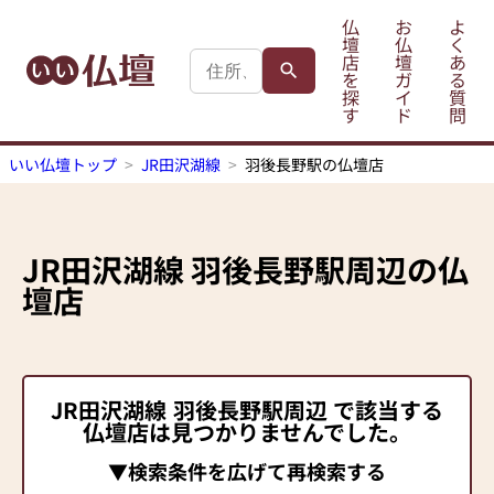
仏
お
よ
壇
仏
く
店
壇
あ
を
ガ
る
探
イ
質
す
ド
問
いい仏壇トップ
JR田沢湖線
羽後長野駅の仏壇店
JR田沢湖線
羽後長野駅
周辺の仏
壇店
JR田沢湖線
羽後長野駅
周辺 で該当する
仏壇店は見つかりませんでした。
▼検索条件を広げて再検索する