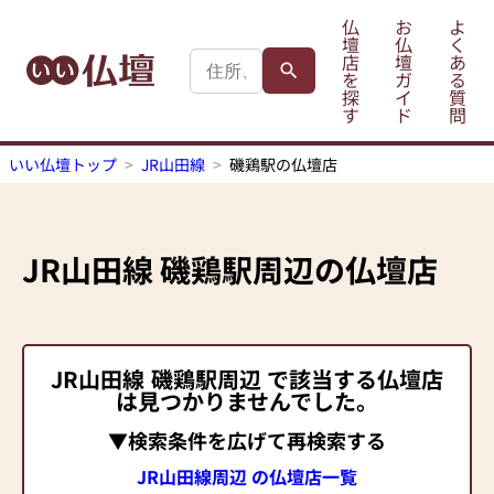
仏
お
よ
壇
仏
く
店
壇
あ
を
ガ
る
探
イ
質
す
ド
問
いい仏壇トップ
JR山田線
磯鶏駅の仏壇店
JR山田線
磯鶏駅
周辺の仏壇店
JR山田線
磯鶏駅
周辺 で該当する仏壇店
は見つかりませんでした。
▼検索条件を広げて再検索する
JR山田線周辺 の仏壇店一覧