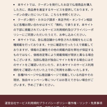
本サイトでは、クーポンを発行したお店で仏壇商品を購入
した方に、商品券を進呈するサービスを提供しております。ク
ーポンの使い方については、こちらを参照ください。
クーポン発行・カタログ請求・来店予約・オンライン相談
など各種お問い合わせはすべて「無料」で承ります。本サイト
の下部に掲載されているサービス利用規約及びプライバシーポ
リシーにご同意いただいたうえで、お申し込みください。
本サイトでは、各仏壇店舗から申告された情報をもとに各
種掲載を行っております。十分に確認を行ったうえで掲載して
おりますが、情報の正確性その他の掲載内容を弊社が保証する
ものではなく、価格改定等により掲載情報が現状と異なる場合
もございます。当該仏壇店が独自にサイトを有する場合にはそ
のサイトをご確認いただいたり、また本サイトのサービス利用
規約をご確認いただいた上でのご利用をお願いいたします。
各種PRページや仏壇店舗ページで掲載している内容やその
現状、独自キャンペーン等についてはお答えできない場合がご
ざいます。予めご了承ください。
運営会社
サービス利用規約
プライバシーポリシー
著作権・リンク・免責事項