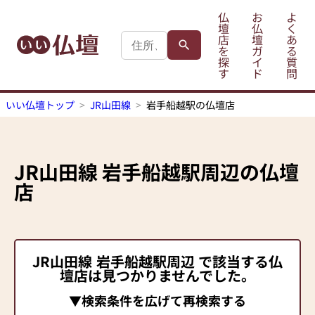
仏
お
よ
壇
仏
く
店
壇
あ
を
ガ
る
探
イ
質
す
ド
問
いい仏壇トップ
JR山田線
岩手船越駅の仏壇店
JR山田線
岩手船越駅
周辺の仏壇
店
JR山田線
岩手船越駅
周辺 で該当する仏
壇店は見つかりませんでした。
▼検索条件を広げて再検索する