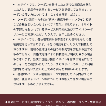
本サイトでは、クーポンを発行したお店で仏壇商品を購入
した方に、商品券を進呈するサービスを提供しております。ク
ーポンの使い方については、こちらを参照ください。
クーポン発行・カタログ請求・来店予約・オンライン相談
など各種お問い合わせはすべて「無料」で承ります。本サイト
の下部に掲載されているサービス利用規約及びプライバシーポ
リシーにご同意いただいたうえで、お申し込みください。
本サイトでは、各仏壇店舗から申告された情報をもとに各
種掲載を行っております。十分に確認を行ったうえで掲載して
おりますが、情報の正確性その他の掲載内容を弊社が保証する
ものではなく、価格改定等により掲載情報が現状と異なる場合
もございます。当該仏壇店が独自にサイトを有する場合にはそ
のサイトをご確認いただいたり、また本サイトのサービス利用
規約をご確認いただいた上でのご利用をお願いいたします。
各種PRページや仏壇店舗ページで掲載している内容やその
現状、独自キャンペーン等についてはお答えできない場合がご
ざいます。予めご了承ください。
運営会社
サービス利用規約
プライバシーポリシー
著作権・リンク・免責事項