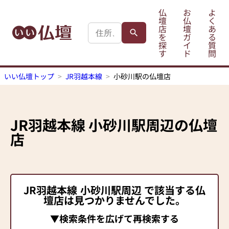
仏
お
よ
壇
仏
く
店
壇
あ
を
ガ
る
探
イ
質
す
ド
問
いい仏壇トップ
JR羽越本線
小砂川駅の仏壇店
JR羽越本線
小砂川駅
周辺の仏壇
店
JR羽越本線
小砂川駅
周辺 で該当する仏
壇店は見つかりませんでした。
▼検索条件を広げて再検索する